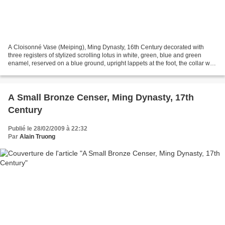
A Cloisonné Vase (Meiping), Ming Dynasty, 16th Century decorated with
three registers of stylized scrolling lotus in white, green, blue and green
enamel, reserved on a blue ground, upright lappets at the foot, the collar with
ying-yang symbols on a green...
A Small Bronze Censer, Ming Dynasty, 17th
Century
Publié le 28/02/2009 à 22:32
Par
Alain Truong