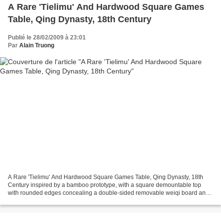
A Rare 'Tielimu' And Hardwood Square Games
Table, Qing Dynasty, 18th Century
Publié le 28/02/2009 à 23:01
Par
Alain Truong
A Rare 'Tielimu' And Hardwood Square Games Table, Qing Dynasty, 18th
Century inspired by a bamboo prototype, with a square demountable top
with rounded edges concealing a double-sided removable weiqi board and
two square game piece cups, above three rectangular...