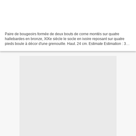
Paire de bougeoirs formée de deux bouts de corne montés sur quatre
hallebardes en bronze, XIXe siècle le socle en ivoire reposant sur quatre
pieds boule à décor d'une grenouille. Haut. 24 cm. Estimate Estimation : 300
/ 400 € Vente du Mercredi 4 mars...