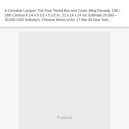
A Cinnabar Lacquer 'Tixi' Four-Tiered Box and Cover, Ming Dynasty, 15th /
16th Century 8 1/4 x 5 1/2 x 5 1/2 in., 21 x 14 x 14 cm. Estimate 20,000—
30,000 USD Sotheby's. Chinese Works of Art. 17 Mar 09.New York
www.sothebys.com Photo courtesy Sotheby'...
Publicité