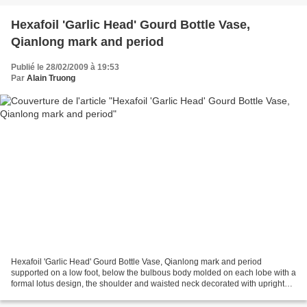
Hexafoil 'Garlic Head' Gourd Bottle Vase,
Qianlong mark and period
Publié le 28/02/2009 à 19:53
Par
Alain Truong
Hexafoil 'Garlic Head' Gourd Bottle Vase, Qianlong mark and period
supported on a low foot, below the bulbous body molded on each lobe with a
formal lotus design, the shoulder and waisted neck decorated with upright
spearheads and pendant tendrils, the...