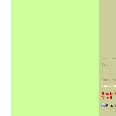
Posté par 
Tags:
Ang
Vous aime
4 mars 2
Broche 
Nardi