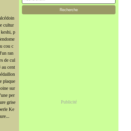
alcédoin
de cultur
e keshi, p
Vendome
du cou c
'un ran
es de cul
é au cent
édaillon
ne plaque
oine sur
'une per
Publicité
ture grise
perle Ke
ure...