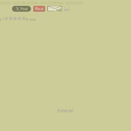
édoine
,
perle de culture
,
Jean Vendome
,
perle keshi
z ?
0 vote
Publicité