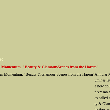
009
 Momentum, "Beauty & Glamour-Scenes from the Harem"
Angular 
um has l
a new col
f Artisan 
es called
ty & Gla
lection, 