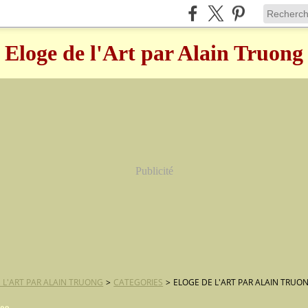
Eloge de l'Art par Alain Truong
Publicité
 L'ART PAR ALAIN TRUONG
>
CATEGORIES
>
ELOGE DE L'ART PAR ALAIN TRUO