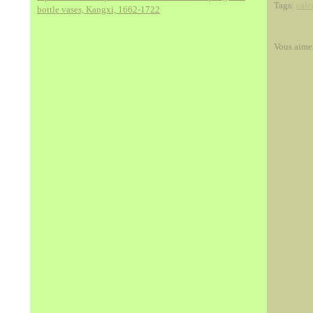
Tags:
calc
bottle vases, Kangxi, 1662-1722
Vous aime