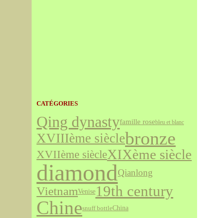
CATÉGORIES
Qing dynasty
famille rose
bleu et blanc
bronze
XVIIIème siècle
XIXème siècle
XVIIème siècle
diamond
Qianlong
19th century
Vietnam
Venise
Chine
snuff bottle
China