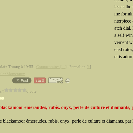
ies as the
me formin
nterpiece
atch dial
a self-wi
vement w
eled rotor
el is ador
Alain Truong à 19:55 -
Commentaires [
…
]
- Permalien [
#
]
ular Momentum
z ?
0 vote
009
blackamoor émeraudes, rubis, onyx, perle de culture et diamants, 