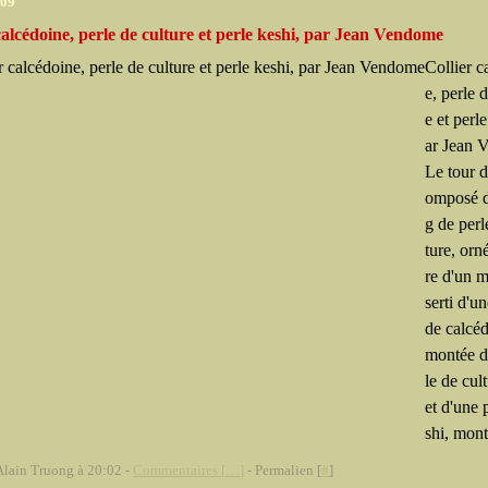
009
calcédoine, perle de culture et perle keshi, par Jean Vendome
Collier c
e, perle 
e et perl
ar Jean 
Le tour 
omposé d
g de perl
ture, orn
re d'un m
serti d'u
de calcéd
montée d
le de cul
et d'une 
shi, mont
Alain Truong à 20:02 -
Commentaires [
…
]
- Permalien [
#
]