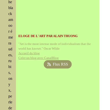
he
bla
ck
am
oo
r é
ELOGE DE L'ART PAR ALAIN TRUONG
me
ra
"Art is the most intense mode of individualism that the
world has known." Oscar Wilde
ud
Accueil du blog
es,
Créer un blog avec CanalBlog
ru
Flux RSS
bi
s,
on
y
x,
pe
rle
de