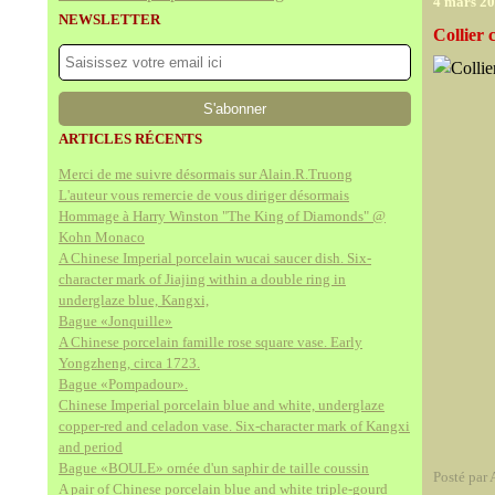
4 mars 2
NEWSLETTER
Collier 
ARTICLES RÉCENTS
Merci de me suivre désormais sur Alain.R.Truong
L'auteur vous remercie de vous diriger désormais
Hommage à Harry Winston "The King of Diamonds" @
Kohn Monaco
A Chinese Imperial porcelain wucai saucer dish. Six-
character mark of Jiajing within a double ring in
underglaze blue, Kangxi,
Bague «Jonquille»
A Chinese porcelain famille rose square vase. Early
Yongzheng, circa 1723.
Bague «Pompadour».
Chinese Imperial porcelain blue and white, underglaze
copper-red and celadon vase. Six-character mark of Kangxi
and period
Bague «BOULE» ornée d'un saphir de taille coussin
Posté par 
A pair of Chinese porcelain blue and white triple-gourd