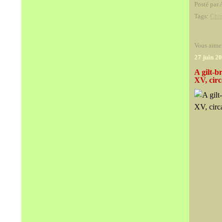
Posté par 
Tags:
Chi
Vous aime
27 juin 2
A gilt-
XV, cir