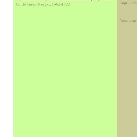
Tags:
18th
bottle vases, Kangxi, 1662-1722
Vous aime