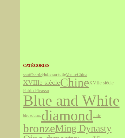
CATÉGORIES
Venise
snuff bottle
China
Huile sur toile
Chine
XVIIIe siècle
XVIIe siècle
Pablo Picasso
Blue and White
diamond
Jade
bleu et blanc
bronze
Ming Dynasty