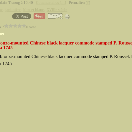
Alain Truong à 10:40 -
Commentaires [
…
]
- Permalien [
#
]
ne
,
jardinière
,
bleu et blanc
,
XVIIIe siècle
z ?
0 vote
009
bronze-mounted Chinese black lacquer commode stamped P. Rousse
ca 1745