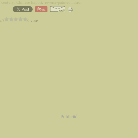
 century
,
Chinese Export
,
reverse-painted mirror
z ?
0 vote
Publicité