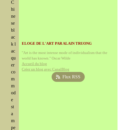
C
hi
ne
se
bl
ac
ELOGE DE L'ART PAR ALAIN TRUONG
k l
ac
"Art is the most intense mode of individualism that the
qu
world has known." Oscar Wilde
Accueil du blog
er
Créer un blog avec CanalBlog
co
Flux RSS
m
m
od
e
st
a
m
pe