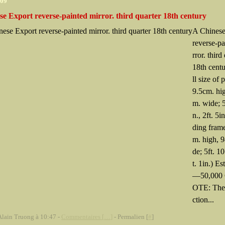
009
se Export reverse-painted mirror. third quarter 18th century
A Chinese
reverse-pa
rror. third
18th cent
ll size of 
9.5cm. hi
m. wide; 5
n., 2ft. 5in
ding fram
m. high, 
de; 5ft. 1
t. 1in.) Es
—50,000
OTE: The 
ction...
Alain Truong à 10:47 -
Commentaires [
…
]
- Permalien [
#
]