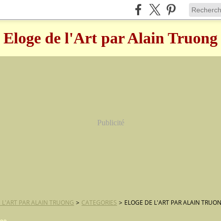
Eloge de l'Art par Alain Truong
Publicité
 L'ART PAR ALAIN TRUONG
>
CATEGORIES
>
ELOGE DE L'ART PAR ALAIN TRUO