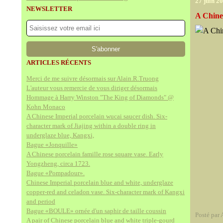
27 juin 2
NEWSLETTER
A Chine
ARTICLES RÉCENTS
Merci de me suivre désormais sur Alain.R.Truong
L'auteur vous remercie de vous diriger désormais
Hommage à Harry Winston "The King of Diamonds" @
Kohn Monaco
A Chinese Imperial porcelain wucai saucer dish. Six-
character mark of Jiajing within a double ring in
underglaze blue, Kangxi,
Bague «Jonquille»
A Chinese porcelain famille rose square vase. Early
Yongzheng, circa 1723.
Bague «Pompadour».
Chinese Imperial porcelain blue and white, underglaze
copper-red and celadon vase. Six-character mark of Kangxi
and period
Bague «BOULE» ornée d'un saphir de taille coussin
Posté par 
A pair of Chinese porcelain blue and white triple-gourd