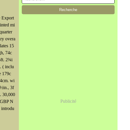
 Export
inted mi
 quarter
ury overa
plates 15
gh, 74c
ft. 2¾i
. ( inclu
e 179c
94cm. wi
0½in., 3f
t. 30,000
Publicité
 GBP N
introdu