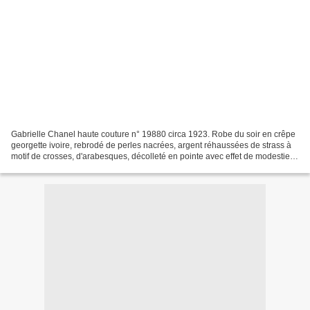
Gabrielle Chanel haute couture n° 19880 circa 1923. Robe du soir en crêpe
georgette ivoire, rebrodé de perles nacrées, argent réhaussées de strass à
motif de crosses, d'arabesques, décolleté en pointe avec effet de modestie,
sans manches, ceinture ruban...