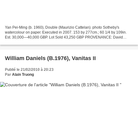
Yan Pei-Ming (b. 1960), Double (Maurizio Cattelan). photo Sotheby's
watercolour on paper. Executed in 2007. 153 by 277cm.; 60 1/4 by 109in.
Est. 30,000—40,000 GBP. Lot Sold 43,250 GBP PROVENANCE: David
Zwirner Gallery, New YorkAcquired directly from the...
William Daniels (B.1976), Vanitas II
Publié le 21/02/2010 à 20:23
Par
Alain Truong