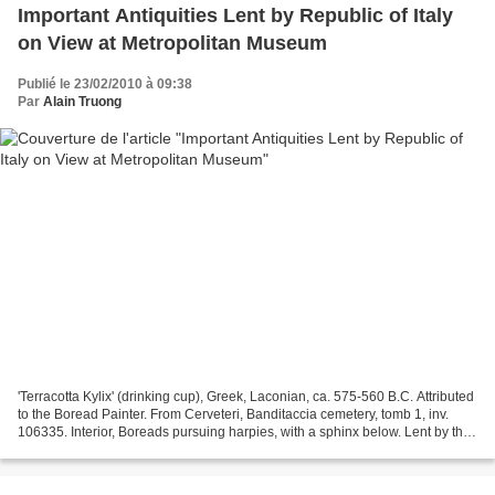
Important Antiquities Lent by Republic of Italy
on View at Metropolitan Museum
Publié le 23/02/2010 à 09:38
Par
Alain Truong
'Terracotta Kylix' (drinking cup), Greek, Laconian, ca. 575-560 B.C. Attributed
to the Boread Painter. From Cerveteri, Banditaccia cemetery, tomb 1, inv.
106335. Interior, Boreads pursuing harpies, with a sphinx below. Lent by the
Republic of Italy, 2010....