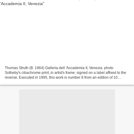
Thomas Struth (B. 1964) Galleria dell 'Accademia II, Venezia. photo
Sotheby's cibachrome print, in artist's frame; signed on a label affixed to the
reverse. Executed in 1995, this work is number 8 from an edition of 10.
Image: 176 by 140cm.; 69 1/4 by...