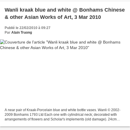
Wanli kraak blue and white @ Bonhams Chinese
& other Asian Works of Art, 3 Mar 2010
Publié le 22/02/2010 à 09:27
Par
Alain Truong
A near pair of Kraak-Porcelain blue and white bottle vases. Wanli © 2002-
2009 Bonhams 1793 Ltd Each one with cylindrical neck; decorated with
arrangements of flowers and Scholar's implements (old damage). 24cm
(9.5in) high. (2). Estimate: £700 - 1,000...