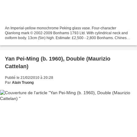
An Imperial-yellow monochrome Peking glass vase. Four-character
Qianlong mark © 2002-2009 Bonhams 1793 Ltd. With cylindrical neck and
oviform body. 13cm (5in) high. Estimate: £2,500 - 2,800 Bonhams. Chinese &
other Asian Works of Art, 3 Mar 2010. Knightsbridge...
Yan Pei-Ming (b. 1960), Double (Maurizio
Cattelan)
Publié le 21/02/2010 à 20:28
Par
Alain Truong