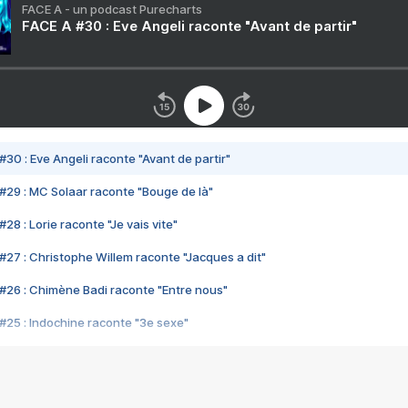
FACE A - un podcast Purecharts
FACE A #30 : Eve Angeli raconte "Avant de partir"
#30 : Eve Angeli raconte "Avant de partir"
#29 : MC Solaar raconte "Bouge de là"
28 : Lorie raconte "Je vais vite"
#27 : Christophe Willem raconte "Jacques a dit"
#26 : Chimène Badi raconte "Entre nous"
#25 : Indochine raconte "3e sexe"
#24 : Zaho raconte "C'est chelou"
#23 : Patrick Bruel raconte "Au café des délices"