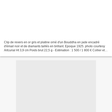
Clip de revers en or gris et platine orné d'un Bouddha en jade encadré
d'émail noir et de diamants taillés en brillant. Epoque 1925. photo courtesy
Artcurial Ht 3,9 cm Poids brut 22,5 g - Estimation : 1 500 / 1 800 € Collier et
pendentif en or jaune serti...