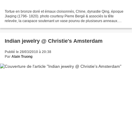
Tortue en bronze doré et émaux cloisonnés, Chine, dynastie Qing, époque
Jiaqing (1796- 1820). photo courtesy Pierre Bergé & associés la tête
relevée, la carapace soutenant un vase pourvu de plusiseurs anneaux.
H_16,5 cm L_13 cm - Estimation : 2 000 -...
Indian jewelry @ Christie's Amsterdam
Publié le 28/03/2010 à 20:38
Par
Alain Truong