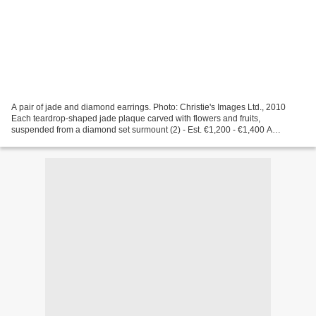
A pair of jade and diamond earrings. Photo: Christie's Images Ltd., 2010
Each teardrop-shaped jade plaque carved with flowers and fruits,
suspended from a diamond set surmount (2) - Est. €1,200 - €1,400 A
contemporary jade and diamond pendant. Photo:...