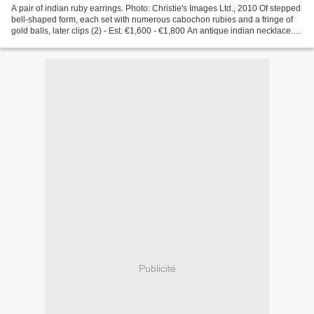
A pair of indian ruby earrings. Photo: Christie's Images Ltd., 2010 Of stepped
bell-shaped form, each set with numerous cabochon rubies and a fringe of
gold balls, later clips (2) - Est. €1,600 - €1,800 An antique indian necklace.
Photo: Christie's Images...
Publicité