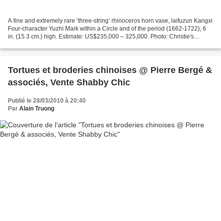
A fine and extremely rare ‘three-string’ rhinoceros horn vase, laifuzun Kangxi
Four-character Yuzhi Mark within a Circle and of the period (1662-1722), 6
in. (15.3 cm.) high. Estimate: US$235,000 – 325,000. Photo: Christie's
Images Ltd 2010 HONG KONG.-...
Tortues et broderies chinoises @ Pierre Bergé &
associés, Vente Shabby Chic
Publié le 28/03/2010 à 20:40
Par
Alain Truong