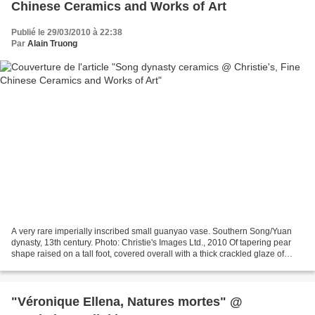
Chinese Ceramics and Works of Art
Publié le 29/03/2010 à 22:38
Par
Alain Truong
A very rare imperially inscribed small guanyao vase. Southern Song/Yuan
dynasty, 13th century. Photo: Christie's Images Ltd., 2010 Of tapering pear
shape raised on a tall foot, covered overall with a thick crackled glaze of
bluish-grey tone thinning on...
"Véronique Ellena, Natures mortes" @