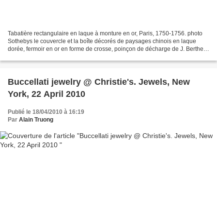
Tabatière rectangulaire en laque à monture en or, Paris, 1750-1756. photo
Sothebys le couvercle et la boîte décorés de paysages chinois en laque
dorée, fermoir en or en forme de crosse, poinçon de décharge de J. Berthe -
long. 8,5 cm. A gold-mounted chinoiserie...
Buccellati jewelry @ Christie's. Jewels, New
York, 22 April 2010
Publié le 18/04/2010 à 16:19
Par
Alain Truong