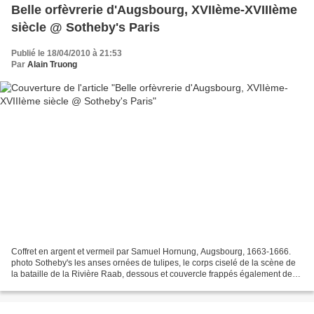
Belle orfèvrerie d'Augsbourg, XVIIème-XVIIIème
siècle @ Sotheby's Paris
Publié le 18/04/2010 à 21:53
Par
Alain Truong
Coffret en argent et vermeil par Samuel Hornung, Augsbourg, 1663-1666.
photo Sotheby's les anses ornées de tulipes, le corps ciselé de la scène de
la bataille de la Rivière Raab, dessous et couvercle frappés également des
poinçons de contrôle de St Peterbourg,...