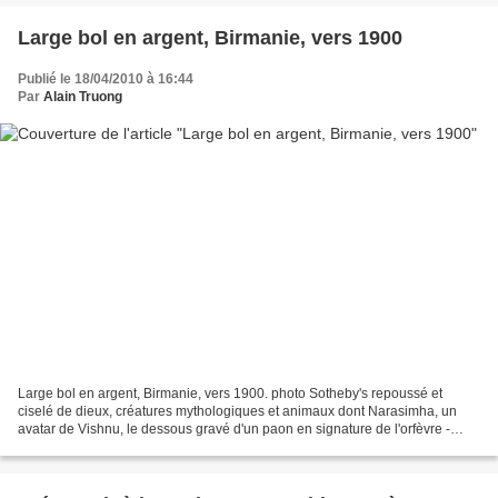
Large bol en argent, Birmanie, vers 1900
Publié le 18/04/2010 à 16:44
Par
Alain Truong
Large bol en argent, Birmanie, vers 1900. photo Sotheby's repoussé et
ciselé de dieux, créatures mythologiques et animaux dont Narasimha, un
avatar de Vishnu, le dessous gravé d'un paon en signature de l'orfèvre -
diam 39 cm, 2775gr. deeply embossed and...