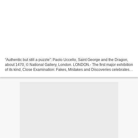
“Authentic but still a puzzle”: Paolo Uccello, Saint George and the Dragon,
about 1470, © National Gallery, London. LONDON.- The first major exhibition
of its kind, Close Examination: Fakes, Mistakes and Discoveries celebrates
the remarkable collaboration...