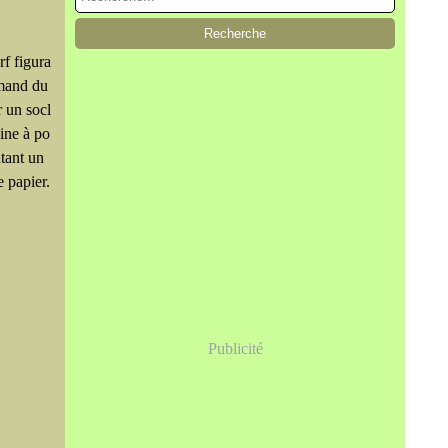
f figura
emand du
r un socl
ine à po
tant un
 papier.
Publicité