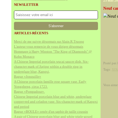
23 mai 2
NEWSLETTER
Neuf ca
ARTICLES RÉCENTS
Merci de me suivre désormais sur Alain.R.Truong
L'auteur vous remercie de vous diriger désormais
Hommage à Harry Winston "The King of Diamonds" @
Kohn Monaco
A Chinese Imperial porcelain wucai saucer dish. Six-
Posté par 
character mark of Jiajing within a double ring in
Tags:
XIX
underglaze blue, Kangxi,
Bague «Jonquille»
A Chinese porcelain famille rose square vase. Early
Vous aime
Yongzheng, circa 1723.
Bague «Pompadour».
Chinese Imperial porcelain blue and white, underglaze
copper-red and celadon vase. Six-character mark of Kangxi
and period
Bague «BOULE» ornée d'un saphir de taille coussin
A pair of Chinese porcelain blue and white triple-gourd