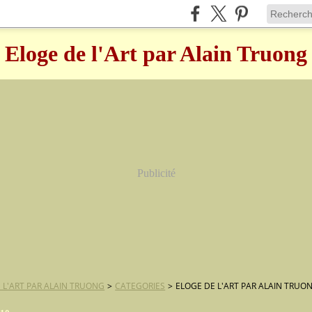
Eloge de l'Art par Alain Truong
Publicité
 L'ART PAR ALAIN TRUONG
>
CATEGORIES
>
ELOGE DE L'ART PAR ALAIN TRUO