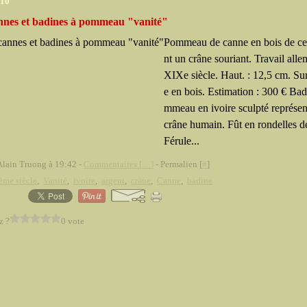
010
nnes et badines à pommeau "vanité"
Pommeau de canne en bois de cer
nt un crâne souriant. Travail all
XIXe siècle. Haut. : 12,5 cm. Su
e en bois. Estimation : 300 € Bad
mmeau en ivoire sculpté représen
crâne humain. Fût en rondelles de
Férule...
Alain Truong à 19:42 -
Commentaires [
…
]
- Permalien [
#
]
ème siècle
,
Vanité
,
ivoire
,
argent
,
crâne
,
Canne
,
badine
z ?
0 vote