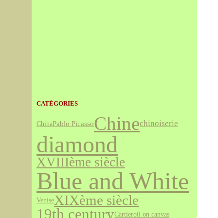
CATÉGORIES
Chine
chinoiserie
Pablo Picasso
China
diamond
XVIIIème siècle
Blue and White
XIXème siècle
Venise
19th century
Cartier
oil on canvas