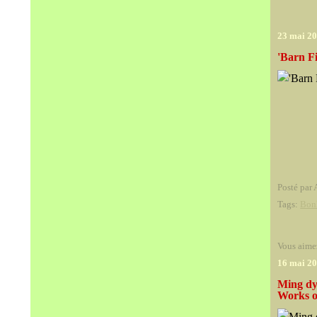
23 mai 2
'Barn F
Posté par 
Tags:
Bon
Vous aime
16 mai 2
Ming dy
Works o