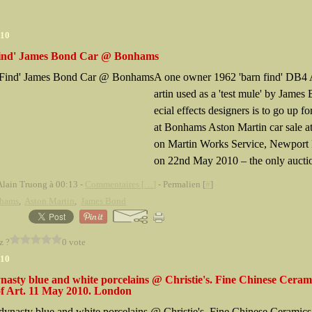
010
ind' James Bond Car @ Bonhams
A one owner 1962 'barn find' DB4
artin used as a 'test mule' by James
ecial effects designers is to go up fo
at Bonhams Aston Martin car sale at
on Martin Works Service, Newport 
on 22nd May 2010 – the only auctio
Alain Truong à 00:13 -
Commentaires [
…
]
- Permalien [
#
]
hams
,
Aston Martin
,
James Bond
z ?
0 vote
010
nasty blue and white porcelains @ Christie's. Fine Chinese Ceram
f Art. 11 May 2010. London