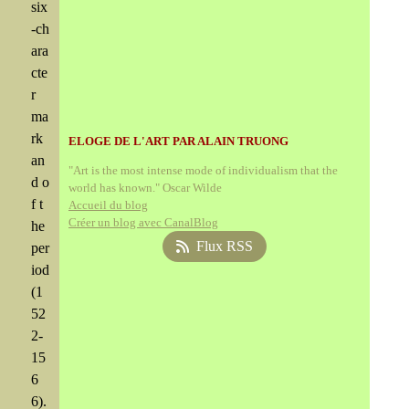
six
-ch
ara
cte
r
ma
rk
ELOGE DE L'ART PAR ALAIN TRUONG
an
"Art is the most intense mode of individualism that the
d o
world has known." Oscar Wilde
f t
Accueil du blog
Créer un blog avec CanalBlog
he
Flux RSS
per
iod
(1
52
2-
15
6
6).