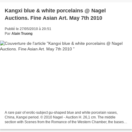
Kangxi blue & white porcelains @ Nagel
Auctions. Fine Asian Art. May 7th 2010
Publié le 27/05/2010 à 20:51
Par
Alain Truong
A rare pair of erotic-subject gu-shaped blue and white porcelain vases,
China, Kangxi period. © 2010 Nagel - Auction H. 26,1 cm. The middle
section with Scenes from the Romance of the Western Chamber, the bases
painted with erotic scenes. Est. 18 000...