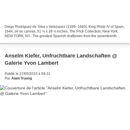
Diego Rodríguez de Silva y Velázquez (1599–1660), King Philip IV of Spain,
1644, oil on canvas, 51 ⅛ x 39 ⅛ inches, The Frick Collection, New York.
NEW YORK, NY.- The greatest Spanish draftsmen from the seventeenth
through the nineteenth century—Ribera,...
Anselm Kiefer, Unfruchtbare Landschaften @
Galerie Yvon Lambert
Publié le 27/05/2010 à 09:11
Par
Alain Truong