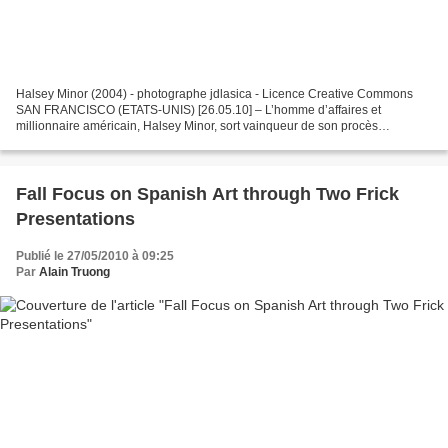
Halsey Minor (2004) - photographe jdlasica - Licence Creative Commons
SAN FRANCISCO (ETATS-UNIS) [26.05.10] – L’homme d’affaires et
millionnaire américain, Halsey Minor, sort vainqueur de son procès
l’opposant à la maison de vente Christie’s US. Cette...
Fall Focus on Spanish Art through Two Frick
Presentations
Publié le 27/05/2010 à 09:25
Par
Alain Truong