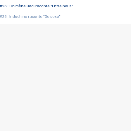
#26 : Chimène Badi raconte "Entre nous"
#25 : Indochine raconte "3e sexe"
#24 : Zaho raconte "C'est chelou"
#23 : Patrick Bruel raconte "Au café des délices"
#22 : Kyo raconte "Le chemin"
#21 : Nolwenn Leroy raconte "Cassé"
#20 : Patrick Hernandez raconte "Born to be alive"
#19 : Lorie raconte "Près de moi"
#18 : Michael Jones raconte "A nos actes manqués" (avec Jean-Jacque
#17 : Khaled raconte "Aïcha"
#16 : Corneille raconte "Parce qu'on vient de loin"
#15 : Indochine raconte "L'aventurier"