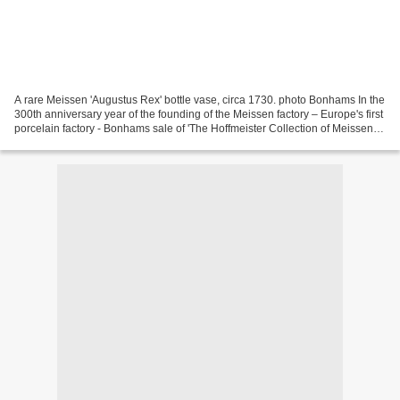
A rare Meissen 'Augustus Rex' bottle vase, circa 1730. photo Bonhams In the
300th anniversary year of the founding of the Meissen factory – Europe's first
porcelain factory - Bonhams sale of 'The Hoffmeister Collection of Meissen
Porcelain Part II' at...