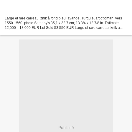
Large et rare carreau Iznik à fond bleu lavande, Turquie, art ottoman, vers
1550-1560. photo Sotheby's 35,1 x 32,7 cm; 13 3/4 x 12 7/8 in. Estimate
12,000—18,000 EUR Lot Sold 53,550 EUR Large et rare carreau Iznik à
fond bleu lavande, Turquie ottomane,...
Publicité