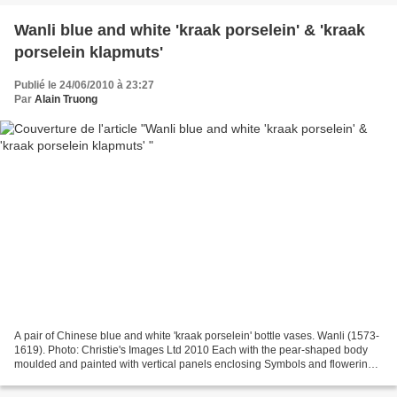
Wanli blue and white 'kraak porselein' & 'kraak
porselein klapmuts'
Publié le 24/06/2010 à 23:27
Par
Alain Truong
A pair of Chinese blue and white 'kraak porselein' bottle vases. Wanli (1573-
1619). Photo: Christie's Images Ltd 2010 Each with the pear-shaped body
moulded and painted with vertical panels enclosing Symbols and flowering
plants, the long neck painted...