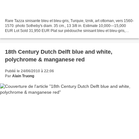
Rare Tazza sinisante bleu et bleu-gris, Turquie, Iznik, art ottoman, vers 1560-
1570. photo Sotheby's diam. 35 cm., 13 3/8 in. Estimate 10,000—15,000
EUR Lot Sold 31,950 EUR Plat sur piédouche sinisant bleu et bleu-gris,
Turquie, Iznik, art ottoman, vers...
18th Century Dutch Delft blue and white,
polychrome & manganese red
Publié le 24/06/2010 à 22:06
Par
Alain Truong