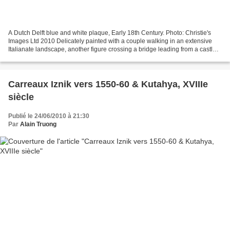
A Dutch Delft blue and white plaque, Early 18th Century. Photo: Christie's
Images Ltd 2010 Delicately painted with a couple walking in an extensive
Italianate landscape, another figure crossing a bridge leading from a castle,
refilled pierced hole; 22...
Carreaux Iznik vers 1550-60 & Kutahya, XVIIIe
siècle
Publié le 24/06/2010 à 21:30
Par
Alain Truong