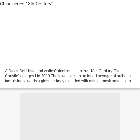
A Dutch Delft blue and white Chinoiserie tulipière. 18th Century. Photo:
Christie's Images Ltd 2010 The lower section on lobed hexagonal bulbous
foot, rising towards a globular body moulded with animal-mask handles and
six spouts, painted all-over with...