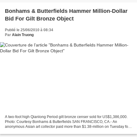
Bonhams & Butterfields Hammer Million-Dollar
Bid For Gilt Bronze Object
Publié le 25/06/2010 à 08:34
Par
Alain Truong
A two-foot high Qianlong Period gilt bronze censer sold for US$1,386,000.
Photo: Courtesy Bonhams & Butterfields SAN FRANCISCO, CA.- An
anonymous Asian art collector paid more than $1.38-million on Tuesday for
a two-foot high Qianlong Period gilt bronze...