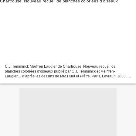
C.J. Temminck Meiffren Laugier de Chartrouse. Nouveau recueil de
planches coloriées d’oiseaux publié par C.J. Temminck et Meiffren-
Laugier… d’après les dessins de MM.Huet et Prètre. Paris, Levrault, 1838. 5
volumes gr.in-4 demi-chagrin noir, dos à nerfs...