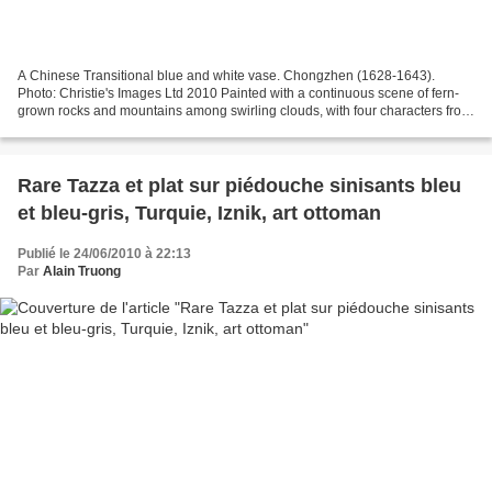
A Chinese Transitional blue and white vase. Chongzhen (1628-1643).
Photo: Christie's Images Ltd 2010 Painted with a continuous scene of fern-
grown rocks and mountains among swirling clouds, with four characters from
the well-known semi-historical novel...
Rare Tazza et plat sur piédouche sinisants bleu
et bleu-gris, Turquie, Iznik, art ottoman
Publié le 24/06/2010 à 22:13
Par
Alain Truong