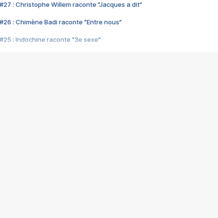
#27 : Christophe Willem raconte "Jacques a dit"
#26 : Chimène Badi raconte "Entre nous"
#25 : Indochine raconte "3e sexe"
#24 : Zaho raconte "C'est chelou"
#23 : Patrick Bruel raconte "Au café des délices"
#22 : Kyo raconte "Le chemin"
#21 : Nolwenn Leroy raconte "Cassé"
#20 : Patrick Hernandez raconte "Born to be alive"
#19 : Lorie raconte "Près de moi"
#18 : Michael Jones raconte "A nos actes manqués" (avec Jean-Jacque
#17 : Khaled raconte "Aïcha"
#16 : Corneille raconte "Parce qu'on vient de loin"
#15 : Indochine raconte "L'aventurier"