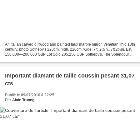
An Italian carved giltwood and painted faux marble mirror, Venetian, mid 18th
century. photo Sotheby's 220cm. high, 220cm. wide; 7ft. 2½in., 7ft.2½in. Est.
150,000—200,000 GBP Lot Sold 205,250 GBP Sotheby's. The Splendour of
Venice, Important Furniture...
Important diamant de taille coussin pesant 31,07
cts
Publié le 09/07/2010 à 22:25
Par
Alain Truong