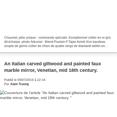
Chaumet, pièe unique - commande spéciale. Exceptionnel collier en or gris
dit écharpe. photo Artcurial - Briest-Poulain-F.Tajan formé d'un bandeau
souple de genre collier de chien de quatre rangs de diamants taillés en
brillant d'où rayonnent vingt six...
An Italian carved giltwood and painted faux
marble mirror, Venetian, mid 18th century.
Publié le 09/07/2010 à 22:34
Par
Alain Truong