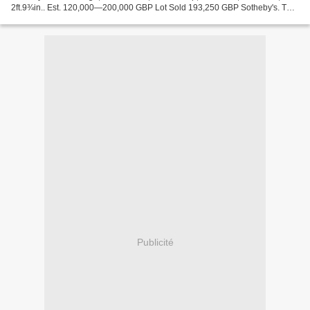
2ft.9¾in.. Est. 120,000—200,000 GBP Lot Sold 193,250 GBP Sotheby's. The
Splendour of Venice, Important Furniture...
Publicité