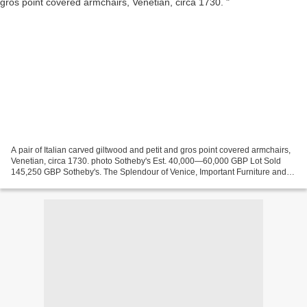
A pair of Italian carved giltwood and petit and gros point covered armchairs,
Venetian, circa 1730. photo Sotheby's Est. 40,000—60,000 GBP Lot Sold
145,250 GBP Sotheby's. The Splendour of Venice, Important Furniture and
Old Master Paintings from a Private...