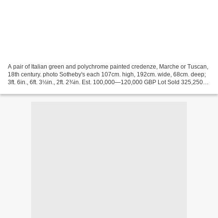
A pair of Italian green and polychrome painted credenze, Marche or Tuscan,
18th century. photo Sotheby's each 107cm. high, 192cm. wide, 68cm. deep;
3ft. 6in., 6ft. 3½in., 2ft. 2¾in. Est. 100,000—120,000 GBP Lot Sold 325,250
GBP Sotheby's. The Splendour...