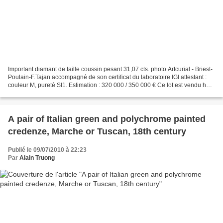
Important diamant de taille coussin pesant 31,07 cts. photo Artcurial - Briest-
Poulain-F.Tajan accompagné de son certificat du laboratoire IGI attestant :
couleur M, pureté SI1. Estimation : 320 000 / 350 000 € Ce lot est vendu hors
TVA, son prix sera...
A pair of Italian green and polychrome painted
credenze, Marche or Tuscan, 18th century
Publié le 09/07/2010 à 22:23
Par
Alain Truong