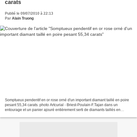
carats
Publié le 09/07/2010 à 22:13
Par
Alain Truong
Somptueux pendentif en or rose orné d'un important diamant taillé en poire
pesant 55,34 carats. photo Artcurial - Briest-Poulain-F.Tajan dans un
entourage et un panier ajouré entièrement serti de diamants taillés en
brillants. Avec sa chaîne en or rose....