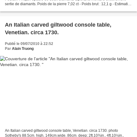
sertie de diamants. Poids de la pierre 7,02 ct - Poids brut : 12,1 g - Estimation
: 80 000 / 120 000...
An Italian carved giltwood console table,
Venetian. circa 1730.
Publié le 09/07/2010 à 22:52
Par
Alain Truong
An Italian carved giltwood console table, Venetian. circa 1730. photo
Sotheby's 88.5cm. high, 149cm.wide, 86cm. deep; 2ft.10¾in., 4ft.10½in.,