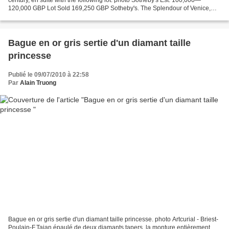
120,000 GBP Lot Sold 169,250 GBP Sotheby's. The Splendour of Venice,
Important Furniture and Old Master...
Bague en or gris sertie d'un diamant taille
princesse
Publié le 09/07/2010 à 22:58
Par
Alain Truong
Bague en or gris sertie d'un diamant taille princesse. photo Artcurial - Briest-
Poulain-F.Tajan épaulé de deux diamants tapers, la monture entièrement