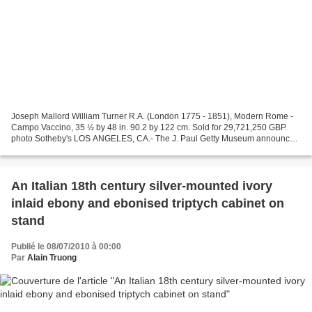
Joseph Mallord William Turner R.A. (London 1775 - 1851), Modern Rome -
Campo Vaccino, 35 ½ by 48 in. 90.2 by 122 cm. Sold for 29,721,250 GBP.
photo Sotheby's LOS ANGELES, CA.- The J. Paul Getty Museum announced
today that it made a successful bid at auction...
An Italian 18th century silver-mounted ivory
inlaid ebony and ebonised triptych cabinet on
stand
Publié le 08/07/2010 à 00:00
Par
Alain Truong