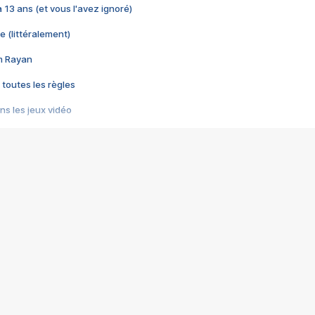
 a 13 ans (et vous l'avez ignoré)
e (littéralement)
im Rayan
 toutes les règles
s les jeux vidéo
us choquant de Rockstar ? - Le scandale BULLY
e plus moche de Steam
du RÊVE tourne au CAUCHEMAR
pendant 8 heures
it… à tort
umiliés par un jeu vidéo
ire - Final Fantasy 8
ti un empire - Age of Empires