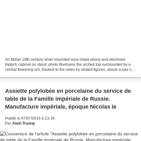
An Italian 18th century silver-mounted ivory inlaid ebony and ebonised
triptych cabinet on stand. photo Bonhams the arched top surmounted by a
central flowering urn, flanked to the sides by seated figures, above a pair of
cupboard doors inlaid with panels...
Assiette polylobée en porcelaine du service de
table de la Famille impériale de Russie.
Manufacture impériale, époque Nicolas Ie
Publié le 07/07/2010 à 23:36
Par
Alain Truong