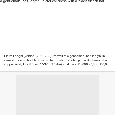
Pietro Longhi (Venice 1702-1785), Portrait of a gentleman, half-length, in
clerical dress with a black tricorn hat, holding a letter. photo Bonhams oil on
copper, oval, 11 x 8.3cm (4 5/16 x 3 1/4in).- Estimate: £5,000 - 7,000, € 6,000
- 8,400, USD 7,300...