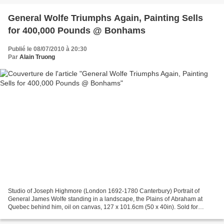
General Wolfe Triumphs Again, Painting Sells
for 400,000 Pounds @ Bonhams
Publié le 08/07/2010 à 20:30
Par
Alain Truong
Studio of Joseph Highmore (London 1692-1780 Canterbury) Portrait of
General James Wolfe standing in a landscape, the Plains of Abraham at
Quebec behind him, oil on canvas, 127 x 101.6cm (50 x 40in). Sold for
£400,800. photo Bonhams LONDON.- Bonhams Old...