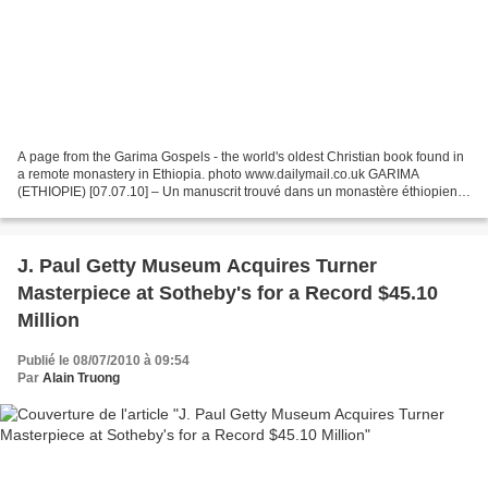
A page from the Garima Gospels - the world's oldest Christian book found in
a remote monastery in Ethiopia. photo www.dailymail.co.uk GARIMA
(ETHIOPIE) [07.07.10] – Un manuscrit trouvé dans un monastère éthiopien
pourrait être la plus ancienne Bible illustrée...
J. Paul Getty Museum Acquires Turner
Masterpiece at Sotheby's for a Record $45.10
Million
Publié le 08/07/2010 à 09:54
Par
Alain Truong