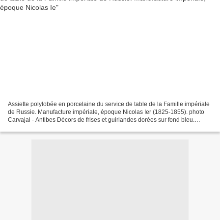
Assiette polylobée en porcelaine du service de table de la Famille impériale
de Russie. Manufacture impériale, époque Nicolas Ier (1825-1855). photo
Carvajal - Antibes Décors de frises et guirlandes dorées sur fond bleu.
Grandes armes des Romanoff. Marque...