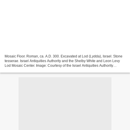
Mosaic Floor. Roman, ca. A.D. 300. Excavated at Lod (Lydda), Israel. Stone
tesserae. Israel Antiquities Authority and the Shelby White and Leon Levy
Lod Mosaic Center. Image: Courtesy of the Israel Antiquities Authority
September 28, 2010–April 3, 2011...