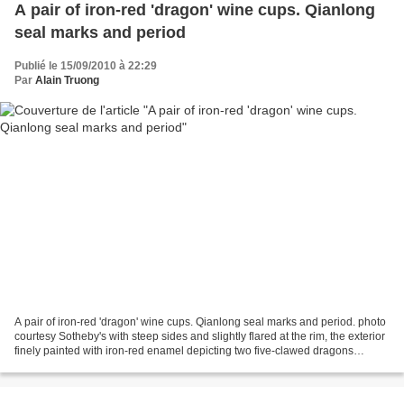
A pair of iron-red 'dragon' wine cups. Qianlong
seal marks and period
Publié le 15/09/2010 à 22:29
Par
Alain Truong
A pair of iron-red 'dragon' wine cups. Qianlong seal marks and period. photo
courtesy Sotheby's with steep sides and slightly flared at the rim, the exterior
finely painted with iron-red enamel depicting two five-clawed dragons
contesting a 'flaming pearl'...