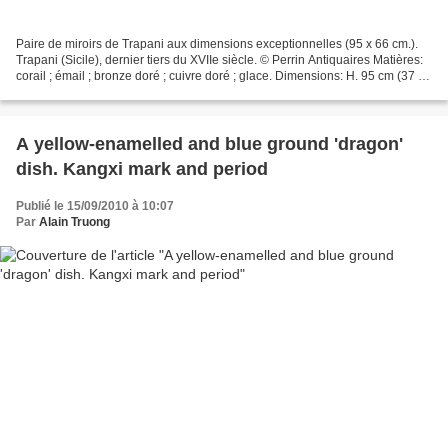
Paire de miroirs de Trapani aux dimensions exceptionnelles (95 x 66 cm.).
Trapani (Sicile), dernier tiers du XVIIe siècle. © Perrin Antiquaires Matières:
corail ; émail ; bronze doré ; cuivre doré ; glace. Dimensions: H. 95 cm (37 ½
in); L. 66 cm (26...
A yellow-enamelled and blue ground 'dragon'
dish. Kangxi mark and period
Publié le 15/09/2010 à 10:07
Par
Alain Truong