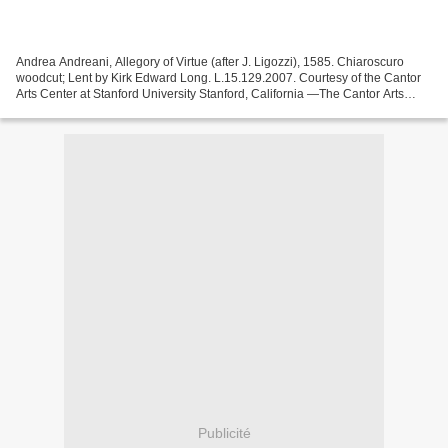
Andrea Andreani, Allegory of Virtue (after J. Ligozzi), 1585. Chiaroscuro
woodcut; Lent by Kirk Edward Long. L.15.129.2007. Courtesy of the Cantor
Arts Center at Stanford University Stanford, California —The Cantor Arts
Center at Stanford University announces...
Publicité