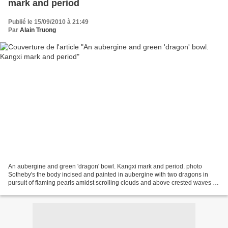
mark and period
Publié le 15/09/2010 à 21:49
Par
Alain Truong
An aubergine and green 'dragon' bowl. Kangxi mark and period. photo
Sotheby's the body incised and painted in aubergine with two dragons in
pursuit of flaming pearls amidst scrolling clouds and above crested waves on
a rich green ground; diameter 4 3/8...