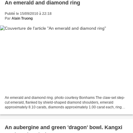
An emerald and diamond ring
Publié le 15/09/2010 à 22:18
Par
Alain Truong
An emerald and diamond ring. photo courtesy Bonhams The claw-set step-
cut emerald, flanked by shield-shaped diamond shoulders, emerald
approximately 8.10 carats, diamonds approximately 1.00 carat each, ring
size M - Estimate: £30,000 - 40,000 Accompanied...
An aubergine and green 'dragon' bowl. Kangxi