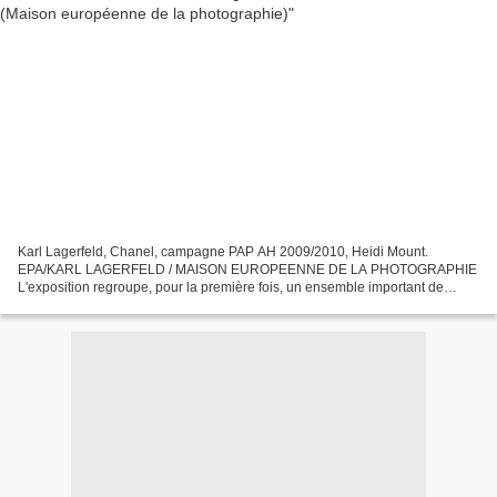
Karl Lagerfeld, Chanel, campagne PAP AH 2009/2010, Heidi Mount.
EPA/KARL LAGERFELD / MAISON EUROPEENNE DE LA PHOTOGRAPHIE
L'exposition regroupe, pour la première fois, un ensemble important de
photographies de Karl Lagerfeld. Grand passionné de l'image,...