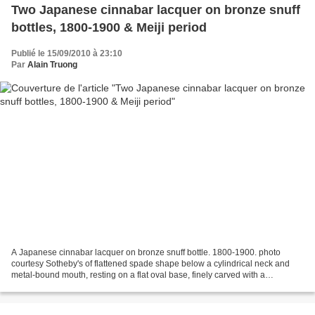
Two Japanese cinnabar lacquer on bronze snuff
bottles, 1800-1900 & Meiji period
Publié le 15/09/2010 à 23:10
Par
Alain Truong
A Japanese cinnabar lacquer on bronze snuff bottle. 1800-1900. photo
courtesy Sotheby's of flattened spade shape below a cylindrical neck and
metal-bound mouth, resting on a flat oval base, finely carved with a
continuous field of magnolia blossoms and...