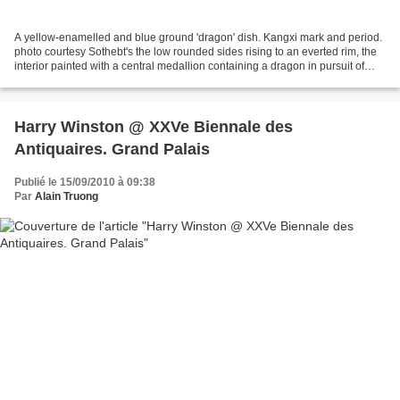
A yellow-enamelled and blue ground 'dragon' dish. Kangxi mark and period.
photo courtesy Sothebt's the low rounded sides rising to an everted rim, the
interior painted with a central medallion containing a dragon in pursuit of
flaming pearl amidst scrolling...
Harry Winston @ XXVe Biennale des
Antiquaires. Grand Palais
Publié le 15/09/2010 à 09:38
Par
Alain Truong