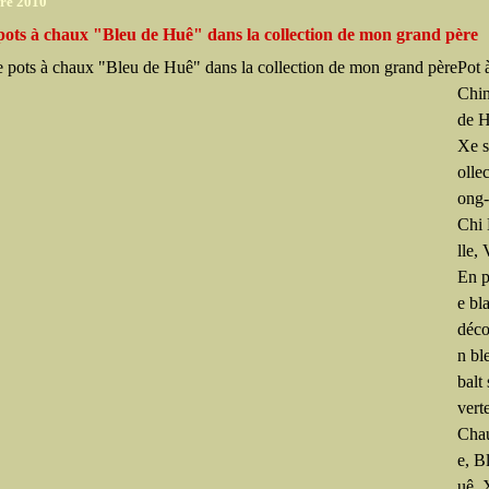
re 2010
pots à chaux "Bleu de Huê" dans la collection de mon grand père
Pot 
Chin
de H
Xe s
olle
ong
Chi
lle,
En p
e bl
déco
n bl
balt
vert
Cha
e, B
uê, 