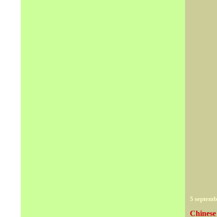
5 septemb
Chinese