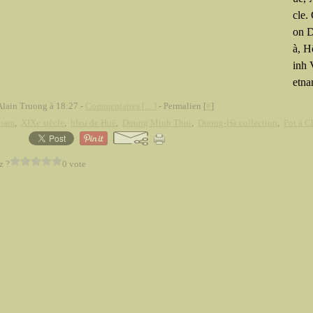
cle.
on 
à, 
inh 
etna
Alain Truong à 18:27 -
Commentaires [
…
]
- Permalien [
#
]
tnam
,
XIXe siècle
,
bleu de Huê
,
Duong Minh Thoi
,
Duong-Hà collection
,
Pot à 
z ?
0 vote