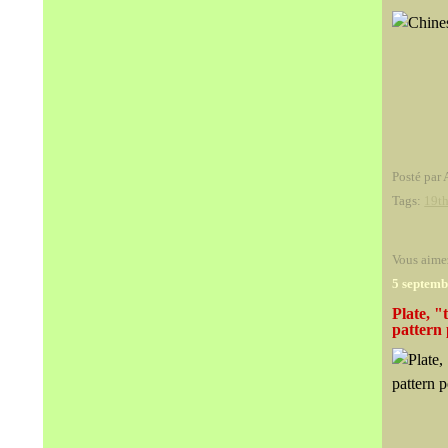
Posté par 
Tags:
19th
Vous aime
5 septemb
Plate, "
pattern 