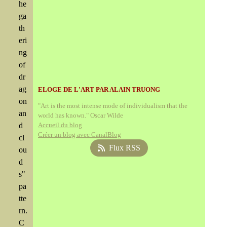
he
ga
th
eri
ng
of
dr
ag
ELOGE DE L'ART PAR ALAIN TRUONG
on
"Art is the most intense mode of individualism that the
an
world has known." Oscar Wilde
d
Accueil du blog
Créer un blog avec CanalBlog
cl
Flux RSS
ou
d
s"
pa
tte
rn.
C