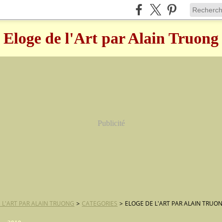
Eloge de l'Art par Alain Truong
Publicité
 L'ART PAR ALAIN TRUONG
>
CATEGORIES
>
ELOGE DE L'ART PAR ALAIN TRUO