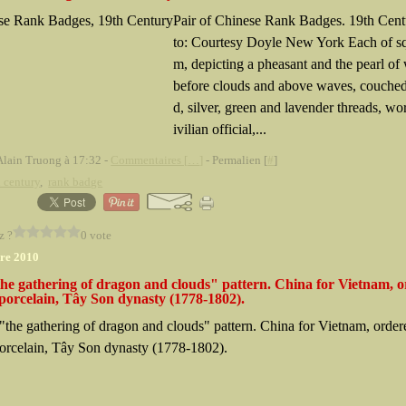
Pair of Chinese Rank Badges. 19th Cent
to: Courtesy Doyle New York Each of sq
m, depicting a pheasant and the pearl o
before clouds and above waves, couched
d, silver, green and lavender threads, wo
ivilian official,...
Alain Truong à 17:32 -
Commentaires [
…
]
- Permalien [
#
]
 century
,
rank badge
z ?
0 vote
re 2010
the gathering of dragon and clouds" pattern. China for Vietnam, 
porcelain, Tây Son dynasty (1778-1802).