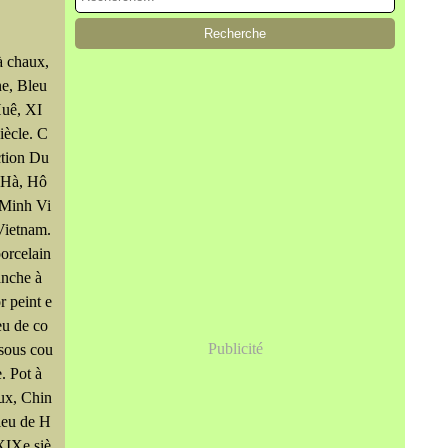
à chaux,
e, Bleu
uê, XI
iècle. C
ction Du
-Hà, Hô
 Minh Vi
 Vietnam.
orcelain
anche à
r peint e
eu de co
Publicité
 sous cou
e. Pot à
ux, Chin
leu de H
XIXe siè