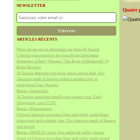
5 septemb
NEWSLETTER
Quatre 
ARTICLES RÉCENTS
Merci de me suivre désormais sur Alain.R.Truong
L'auteur vous remercie de vous diriger désormais
Hommage à Harry Winston "The King of Diamonds" @
Kohn Monaco
A Chinese Imperial porcelain wucai saucer dish. Six-
character mark of Jiajing within a double ring in
underglaze blue, Kangxi,
Bague «Jonquille»
A Chinese porcelain famille rose square vase. Early
Yongzheng, circa 1723.
Bague «Pompadour».
Chinese Imperial porcelain blue and white, underglaze
copper-red and celadon vase. Six-character mark of Kangxi
and period
Bague «BOULE» ornée d'un saphir de taille coussin
A pair of Chinese porcelain blue and white triple-gourd