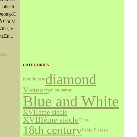
 Collecti
Duong-H
Hô Chi M
Ville, Vi
m.En...
Chaux
CATÉGORIES
diamond
famille rose
Vietnam
oil on canvas
Blue and White
XVIIème siècle
XVIIIème siècle
China
18th century
Pablo Picasso