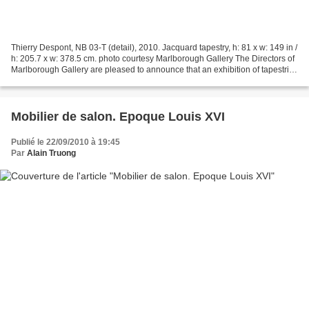
Thierry Despont, NB 03-T (detail), 2010. Jacquard tapestry, h: 81 x w: 149 in /
h: 205.7 x w: 378.5 cm. photo courtesy Marlborough Gallery The Directors of
Marlborough Gallery are pleased to announce that an exhibition of tapestries
and works on paper...
Mobilier de salon. Epoque Louis XVI
Publié le 22/09/2010 à 19:45
Par
Alain Truong