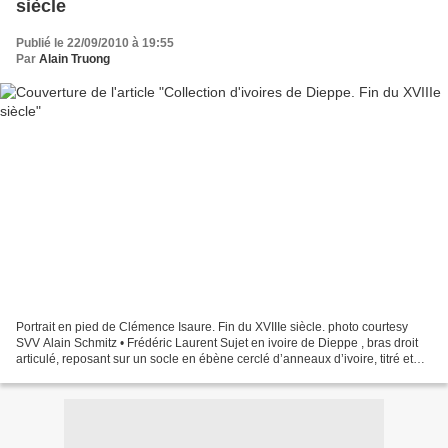
siècle
Publié le 22/09/2010 à 19:55
Par
Alain Truong
Portrait en pied de Clémence Isaure. Fin du XVIIIe siècle. photo courtesy
SVV Alain Schmitz • Frédéric Laurent Sujet en ivoire de Dieppe , bras droit
articulé, reposant sur un socle en ébène cerclé d’anneaux d’ivoire, titré et
signé « Méricant ». Haut....