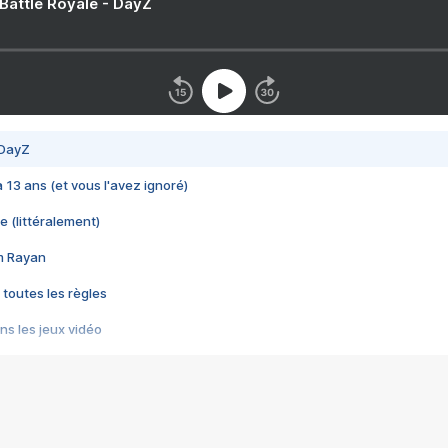
 Battle Royale - DayZ
 DayZ
 a 13 ans (et vous l'avez ignoré)
e (littéralement)
im Rayan
 toutes les règles
s les jeux vidéo
us choquant de Rockstar ? - Le scandale BULLY
e plus moche de Steam
du RÊVE tourne au CAUCHEMAR