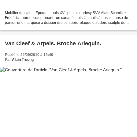
Mobilier de salon. Epoque Louis XVI. photo courtesy SVV Alain Schmitz •
Frédéric Laurent comprenant : un canapé, trois fauteuils à dossier anse de
panier, une marquise à dossier droit en bois relaqué et redoré sculpté de
rais de cœur et de rangs de perles,...
Van Cleef & Arpels. Broche Arlequin.
Publié le 22/09/2010 à 19:40
Par
Alain Truong