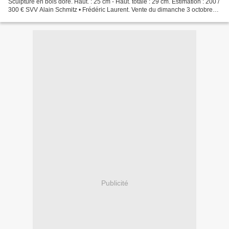
Sculpture en bois doré. Haut. : 25 cm - Haut. totale : 29 cm. Estimation : 200 /
300 € SVV Alain Schmitz • Frédéric Laurent. Vente du dimanche 3 octobre
2010 à 14h30. Tél. : 01 39 73...
Publicité