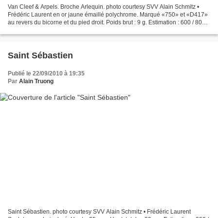
Van Cleef & Arpels. Broche Arlequin. photo courtesy SVV Alain Schmitz •
Frédéric Laurent en or jaune émaillé polychrome. Marqué «750» et «D417»
au revers du bicorne et du pied droit. Poids brut : 9 g. Estimation : 600 / 800 €
SVV Alain Schmitz • Frédéric...
Saint Sébastien
Publié le 22/09/2010 à 19:35
Par
Alain Truong
Saint Sébastien. photo courtesy SVV Alain Schmitz • Frédéric Laurent