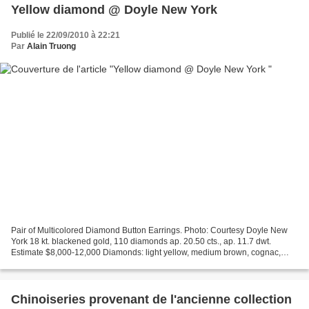
Yellow diamond @ Doyle New York
Publié le 22/09/2010 à 22:21
Par
Alain Truong
Pair of Multicolored Diamond Button Earrings. Photo: Courtesy Doyle New
York 18 kt. blackened gold, 110 diamonds ap. 20.50 cts., ap. 11.7 dwt.
Estimate $8,000-12,000 Diamonds: light yellow, medium brown, cognac,
yellowish-brown, deep yellow, mostly VS,...
Chinoiseries provenant de l'ancienne collection