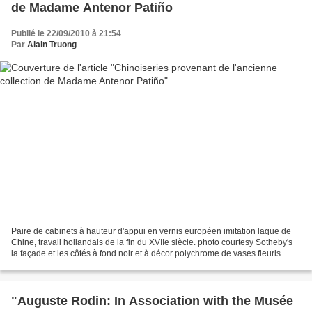
de Madame Antenor Patiño
Publié le 22/09/2010 à 21:54
Par
Alain Truong
Paire de cabinets à hauteur d'appui en vernis européen imitation laque de
Chine, travail hollandais de la fin du XVIIe siècle. photo courtesy Sotheby's
la façade et les côtés à fond noir et à décor polychrome de vases fleuris
ouvrant à deux battants découvrant...
"Auguste Rodin: In Association with the Musée