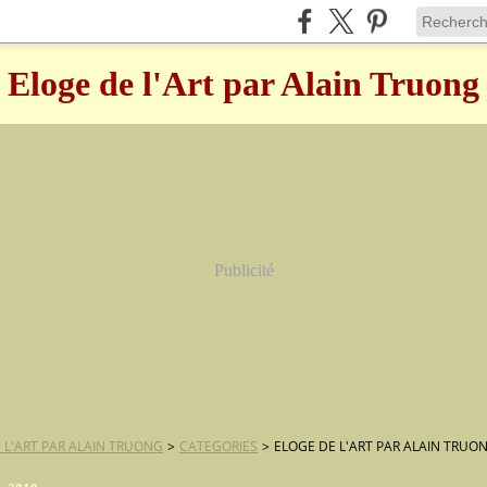
Eloge de l'Art par Alain Truong
Publicité
 L'ART PAR ALAIN TRUONG
>
CATEGORIES
>
ELOGE DE L'ART PAR ALAIN TRUO