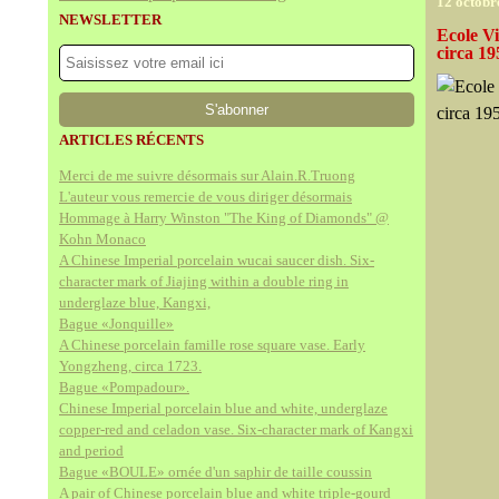
12 octobr
NEWSLETTER
Ecole V
circa 19
ARTICLES RÉCENTS
Merci de me suivre désormais sur Alain.R.Truong
L'auteur vous remercie de vous diriger désormais
Hommage à Harry Winston "The King of Diamonds" @
Kohn Monaco
A Chinese Imperial porcelain wucai saucer dish. Six-
character mark of Jiajing within a double ring in
underglaze blue, Kangxi,
Bague «Jonquille»
A Chinese porcelain famille rose square vase. Early
Yongzheng, circa 1723.
Bague «Pompadour».
Chinese Imperial porcelain blue and white, underglaze
copper-red and celadon vase. Six-character mark of Kangxi
and period
Bague «BOULE» ornée d'un saphir de taille coussin
A pair of Chinese porcelain blue and white triple-gourd