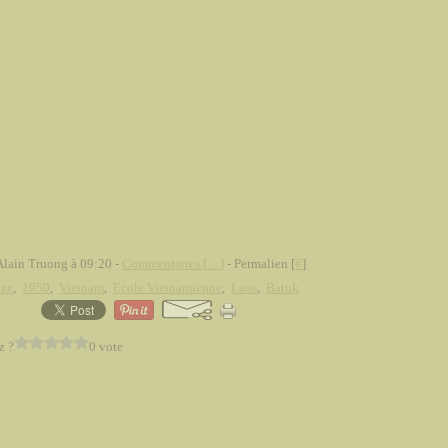
Alain Truong à 09:20 -
Commentaires [
…
]
- Permalien [
#
]
nze
,
1950
,
Vietnam
,
Ecole Vietnamienne
,
Laos
,
Batuk
z ?
0 vote