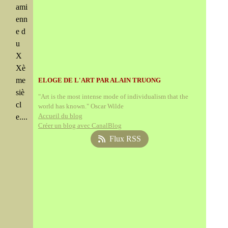
ami
enn
e d
u
X
Xè
me
ELOGE DE L'ART PAR ALAIN TRUONG
siè
"Art is the most intense mode of individualism that the
cl
world has known." Oscar Wilde
Accueil du blog
e....
Créer un blog avec CanalBlog
Flux RSS