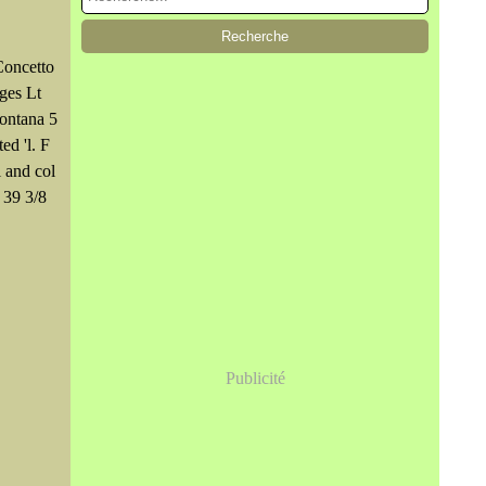
Concetto
ages Lt
Fontana 5
ed 'l. F
l and col
 39 3/8
Publicité