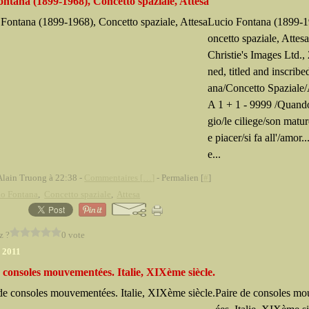
ntana (1899-1968), Concetto spaziale, Attesa
Lucio Fontana (1899-1
oncetto spaziale, Attes
Christie's Images Ltd.,
ned, titled and inscribed
ana/Concetto Spazial
A 1 + 1 - 9999 /Quand
gio/le ciliege/son matu
e piacer/si fa all'/amor..
e...
Alain Truong à 22:38 -
Commentaires [
…
]
- Permalien [
#
]
io Fontana
,
Concetto spaziale
,
Attesa
z ?
0 vote
r 2011
 consoles mouvementées. Italie, XIXème siècle.
Paire de consoles m