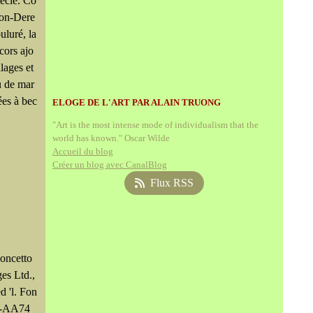
iècle. Co
ron-Dere
uluré, la
cors ajo
llages et
u de mar
ées à bec
ELOGE DE L'ART PAR ALAIN TRUONG
"Art is the most intense mode of individualism that the
world has known." Oscar Wilde
Accueil du blog
Créer un blog avec CanalBlog
Flux RSS
oncetto
ges Ltd.,
d 'l. Fon
 1-AA74