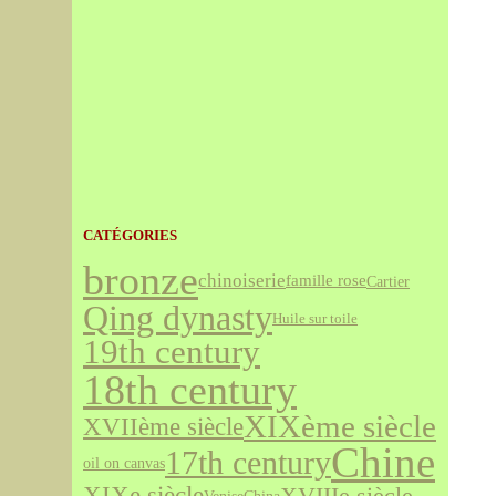
CATÉGORIES
bronze
chinoiserie
famille rose
Cartier
Qing dynasty
Huile sur toile
19th century
18th century
XIXème siècle
XVIIème siècle
Chine
17th century
oil on canvas
XIXe siècle
XVIIIe siècle