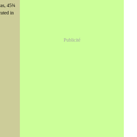
nvas, 45¾
cuted in
Publicité