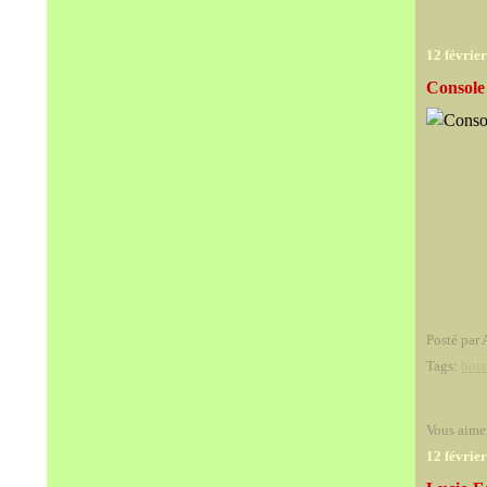
12 févrie
Console 
Posté par 
Tags:
bois
Vous aime
12 févrie