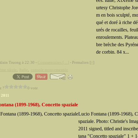
ées. Italie, XIXème s
urtesy Christophe Jo
m en bois sculpté, mo
qué et doré à riche dé
urés de rocailles, feui
enroulements. Platea
bre brèche des Pyrén
de corbin. 84 x...
Alain Truong à 22:30 -
Commentaires [
…
]
- Permalien [
#
]
ème siècle
,
Italie
,
console mouvementée
z ?
0 vote
r 2011
ontana (1899-1968), Concetto spaziale
Lucio Fontana (1899-1968), C
spaziale. Photo: Christie's Ima
2011 signed, titled and inscribe
tana "Concetto spaziale" 1 +