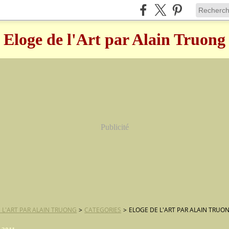
Eloge de l'Art par Alain Truong
Publicité
 L'ART PAR ALAIN TRUONG
>
CATEGORIES
>
ELOGE DE L'ART PAR ALAIN TRUO