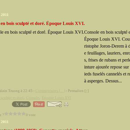
r 2011
en bois sculpté et doré. Époque Louis XVI.
Console en bois sculpté e
Époque Louis XVI. Cou
ristophe Joron-Derem à 
e feuillages, lauriers, en
s, frises de rubans et per
inture ajourée repose sur
ieds fuselés cannelés et 
à asperges. Dessus...
Alain Truong à 22:45 -
Commentaires [
…
]
- Permalien [
#
]
 sculpté et doré
,
Console
,
Époque Louis XVI
z ?
0 vote
r 2011