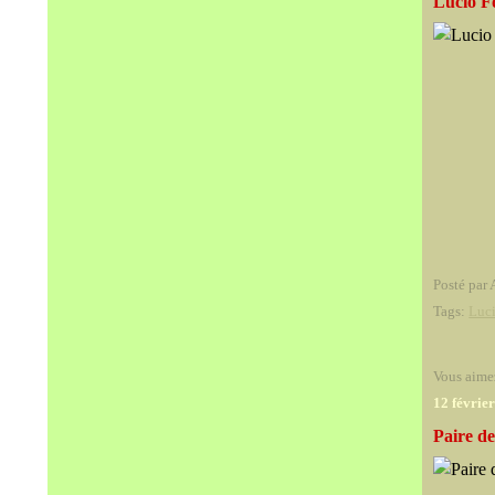
Lucio Fo
Posté par 
Tags:
Luc
Vous aime
12 févrie
Paire de