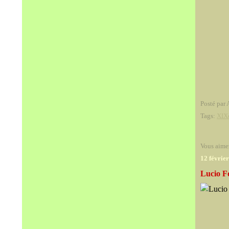
Posté par 
Tags:
XIX
Vous aime
12 févrie
Lucio F