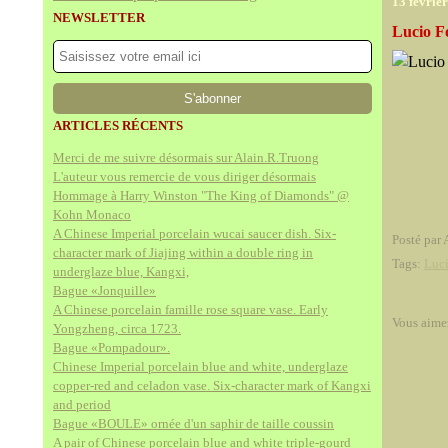
13 févrie
NEWSLETTER
Lucio Fo
ARTICLES RÉCENTS
Merci de me suivre désormais sur Alain.R.Truong
L'auteur vous remercie de vous diriger désormais
Hommage à Harry Winston "The King of Diamonds" @
Kohn Monaco
A Chinese Imperial porcelain wucai saucer dish. Six-
Posté par 
character mark of Jiajing within a double ring in
Tags:
Luc
underglaze blue, Kangxi,
Bague «Jonquille»
A Chinese porcelain famille rose square vase. Early
Vous aime
Yongzheng, circa 1723.
Bague «Pompadour».
Chinese Imperial porcelain blue and white, underglaze
copper-red and celadon vase. Six-character mark of Kangxi
and period
Bague «BOULE» ornée d'un saphir de taille coussin
A pair of Chinese porcelain blue and white triple-gourd