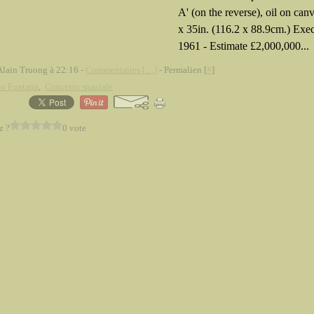
A' (on the reverse), oil on ca
x 35in. (116.2 x 88.9cm.) Exe
1961 - Estimate £2,000,000...
Alain Truong à 22:16 -
Commentaires [
…
]
- Permalien [
#
]
io Fontana
,
Concetto spaziale
z ?
0 vote