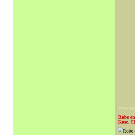
12 févrie
Robe en 
Kose, C