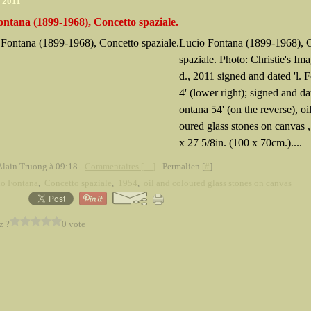
r 2011
ntana (1899-1968), Concetto spaziale.
Lucio Fontana (1899-1968), 
spaziale. Photo: Christie's Im
d., 2011 signed and dated 'l. 
4' (lower right); signed and dat
ontana 54' (on the reverse), oi
oured glass stones on canvas ,
x 27 5/8in. (100 x 70cm.)....
Alain Truong à 09:18 -
Commentaires [
…
]
- Permalien [
#
]
io Fontana
,
Concetto spaziale
,
1954
,
oil and coloured glass stones on canvas
z ?
0 vote