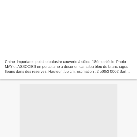
Chine. Importante potiche balustre couverte à côtes. 18ème siècle. Photo
MAY et ASSOCIES en porcelaine à décor en camaïeu bleu de branchages
fleuris dans des réserves. Hauteur : 55 cm. Estimation : 2 500/3 000€ Sarl
MAY et ASSOCIES. Vente du lundi 6 juin...