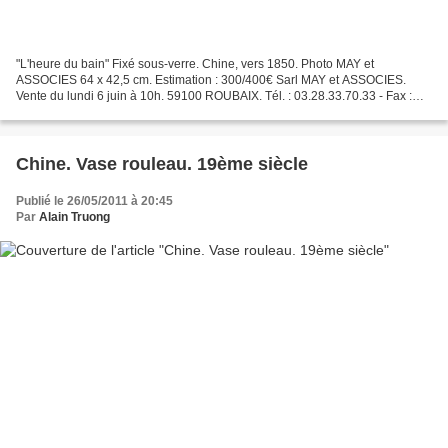
"L'heure du bain" Fixé sous-verre. Chine, vers 1850. Photo MAY et
ASSOCIES 64 x 42,5 cm. Estimation : 300/400€ Sarl MAY et ASSOCIES.
Vente du lundi 6 juin à 10h. 59100 ROUBAIX. Tél. : 03.28.33.70.33 - Fax :
03.28.33.70.39 - Email : contact@mayduhamel...
Chine. Vase rouleau. 19ème siècle
Publié le 26/05/2011 à 20:45
Par
Alain Truong