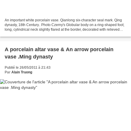
An important white porcelain vase. Qianlong six-character seal mark. Qing
dynasty, 18th Century.. Photo Czerny's Globular body on a ring-shaped foot;
long, cylindrical neck slightly flared at the border, decorated with relieved
and engraved palm leaves;...
A porcelain altar vase & An arrow porcelain
vase .Ming dynasty
Publié le 26/05/2011 à 21:43
Par
Alain Truong