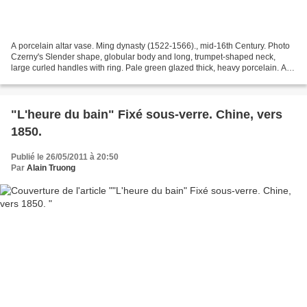
A porcelain altar vase. Ming dynasty (1522-1566)., mid-16th Century. Photo
Czerny's Slender shape, globular body and long, trumpet-shaped neck,
large curled handles with ring. Pale green glazed thick, heavy porcelain. An
underglaze inscription at the...
"L'heure du bain" Fixé sous-verre. Chine, vers
1850.
Publié le 26/05/2011 à 20:50
Par
Alain Truong