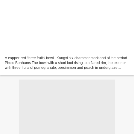
A copper-red 'three fruits' bowl.. Kangxi six-character mark and of the period.
Photo Bonhams The bowl with a short foot rising to a flared rim, the exterior
with three fruits of pomegranate, persimmon and peach in underglaze
copper-red, all on white...