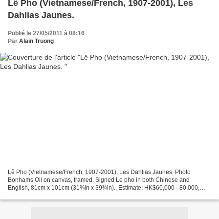
Lê Pho (Vietnamese/French, 1907-2001), Les
Dahlias Jaunes.
Publié le 27/05/2011 à 08:16
Par
Alain Truong
Lê Pho (Vietnamese/French, 1907-2001), Les Dahlias Jaunes. Photo
Bonhams Oil on canvas, framed. Signed Le pho in both Chinese and
English, 81cm x 101cm (31¾in x 39¾in).. Estimate: HK$60,000 - 80,000,
US$ 7,700 - 10,000. Unsold. Provenance:: Wally Findlay...