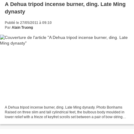
A Dehua tripod incense burner, ding. Late Ming
dynasty
Publié le 27/05/2011 à 09:10
Par
Alain Truong
A Dehua tripod incense burner, ding. Late Ming dynasty. Photo Bonhams
Raised on three slim and tall cylindrical feet, the bulbous body moulded in
lower relief with a frieze of keyfret scrolls set between a pair of bow-string
borders, a pair of bail handles...