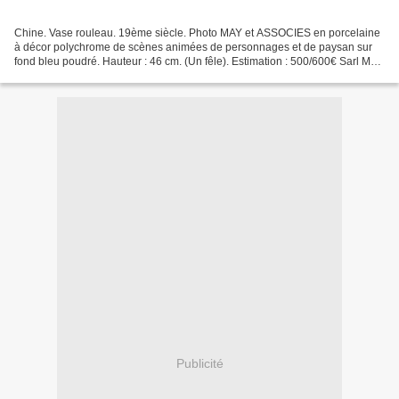
Chine. Vase rouleau. 19ème siècle. Photo MAY et ASSOCIES en porcelaine
à décor polychrome de scènes animées de personnages et de paysan sur
fond bleu poudré. Hauteur : 46 cm. (Un fêle). Estimation : 500/600€ Sarl MAY
et ASSOCIES. Vente du lundi 6 juin...
Publicité