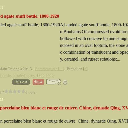
011
 agate snuff bottle, 1800-1920
A banded agate snuff bottle, 1800-19
o Bonhams Of compressed ovoid form
hollowed with concave lip and straigh
nclosed in an oval footrim, the stone
c combination of translucent and opa
y, caramel, and russet striations;...
Alain Truong à 20:13 -
Commentaires [
…
]
- Permalien [
#
]
f bottle
,
banded agate
,
1800-1920
z ?
0 vote
011
porcelaine bleu blanc et rouge de cuivre. Chine, dynastie Qing, X