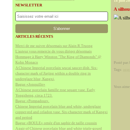
18 juin 2
NEWSLETTER
A silhou
ARTICLES RÉCENTS
Merci de me suivre désormais sur Alain.R.Truong
L'auteur vous remercie de vous diriger désormais
Hommage à Harry Winston "The King of Diamonds" @
Kohn Monaco
Posté par 
A Chinese Imperial porcelain wucai saucer dish. Six-
Tags:
agat
character mark of Jiajing within a double ring in
underglaze blue, Kangxi,
Bague «Jonquille»
Vous aime
A Chinese porcelain famille rose square vase. Early
Yongzheng, circa 1723.
Bague «Pompadour».
Chinese Imperial porcelain blue and white, underglaze
copper-red and celadon vase. Six-character mark of Kangxi
and period
Bague «BOULE» ornée d'un saphir de taille coussin
A pair of Chinese porcelain blue and white triple-gourd