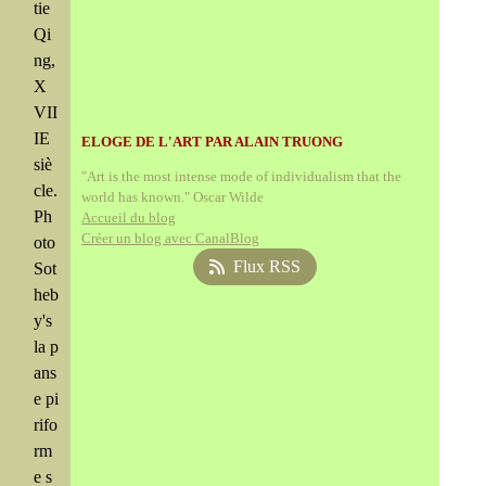
tie
Qi
ng,
X
VII
IE
ELOGE DE L'ART PAR ALAIN TRUONG
siè
"Art is the most intense mode of individualism that the
cle.
world has known." Oscar Wilde
Ph
Accueil du blog
Créer un blog avec CanalBlog
oto
Flux RSS
Sot
heb
y's
la p
ans
e pi
rifo
rm
e s