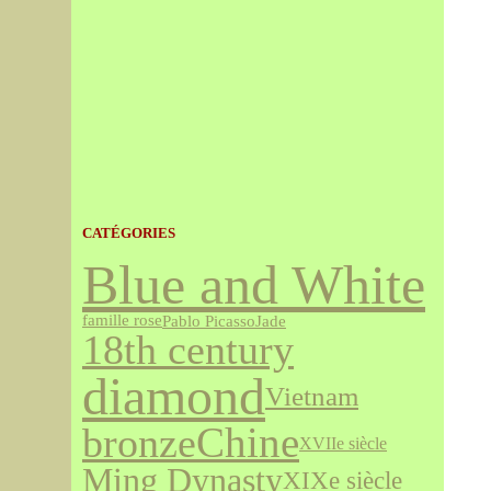
CATÉGORIES
Blue and White
famille rose
Jade
Pablo Picasso
18th century
diamond
Vietnam
bronze
Chine
XVIIe siècle
Ming Dynasty
XIXe siècle