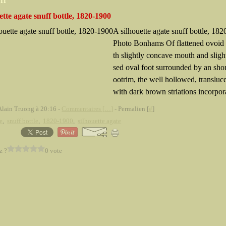
011
ette agate snuff bottle, 1820-1900
A silhouette agate snuff bottle, 18
Photo Bonhams Of flattened ovoid
th slightly concave mouth and sligh
sed oval foot surrounded by an shor
ootrim, the well hollowed, transluc
with dark brown striations incorpora
Alain Truong à 20:16 -
Commentaires [
…
]
- Permalien [
#
]
e
,
snuff bottle
,
1820-1900
,
silhouette agate
z ?
0 vote