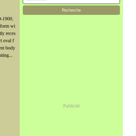
20-1900.
 form wi
tly reces
t oval f
ent body
ting...
Publicité