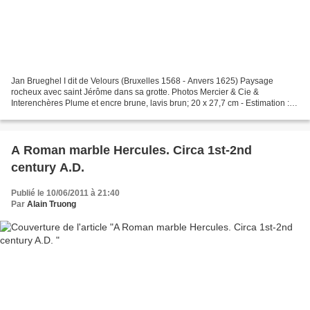
Jan Brueghel I dit de Velours (Bruxelles 1568 - Anvers 1625) Paysage
rocheux avec saint Jérôme dans sa grotte. Photos Mercier & Cie &
Interenchères Plume et encre brune, lavis brun; 20 x 27,7 cm - Estimation :
120 000 / 180 000€ Notre dessin exécuté vers...
A Roman marble Hercules. Circa 1st-2nd
century A.D.
Publié le 10/06/2011 à 21:40
Par
Alain Truong