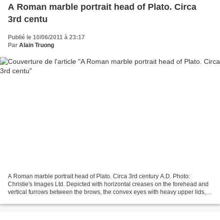
A Roman marble portrait head of Plato. Circa
3rd centu
Publié le 10/06/2011 à 23:17
Par
Alain Truong
A Roman marble portrait head of Plato. Circa 3rd century A.D. Photo:
Christie's Images Ltd. Depicted with horizontal creases on the forehead and
vertical furrows between the brows, the convex eyes with heavy upper lids,
the irises incised, the bean-shaped...