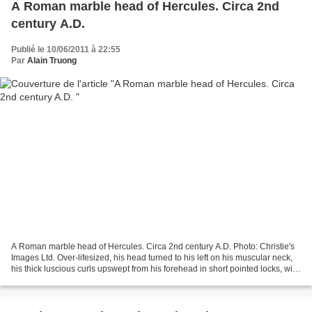
A Roman marble head of Hercules. Circa 2nd
century A.D.
Publié le 10/06/2011 à 22:55
Par
Alain Truong
A Roman marble head of Hercules. Circa 2nd century A.D. Photo: Christie's
Images Ltd. Over-lifesized, his head turned to his left on his muscular neck,
his thick luscious curls upswept from his forehead in short pointed locks, with
a furrowed forehead,...