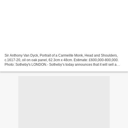
Sir Anthony Van Dyck, Portrait of a Carmelite Monk, Head and Shoulders,
c.1617-20, oil on oak panel, 62.3cm x 48cm. Estimate: £600,000-800,000.
Photo: Sotheby's LONDON.- Sotheby’s today announces that it will sell a
newly discovered portrait by the great...