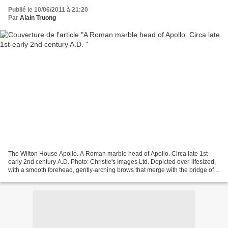
Publié le 10/06/2011 à 21:20
Par
Alain Truong
The Wilton House Apollo. A Roman marble head of Apollo. Circa late 1st-
early 2nd century A.D. Photo: Christie's Images Ltd. Depicted over-lifesized,
with a smooth forehead, gently-arching brows that merge with the bridge of
his slender nose, convex eyes...