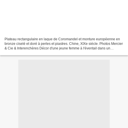
Plateau rectangulaire en laque de Coromandel et monture européenne en
bronze ciselé et doré à perles et piastres. Chine, XIXe siécle. Photos Mercier
& Cie & Interenchères Décor d'une jeune femme à l'éventail dans un
cartouche polylobé à fond noir en réserve...