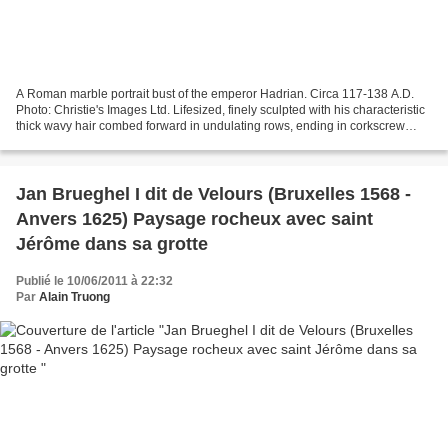
A Roman marble portrait bust of the emperor Hadrian. Circa 117-138 A.D.
Photo: Christie's Images Ltd. Lifesized, finely sculpted with his characteristic
thick wavy hair combed forward in undulating rows, ending in corkscrew
curls detailed by drillwork,...
Jan Brueghel I dit de Velours (Bruxelles 1568 -
Anvers 1625) Paysage rocheux avec saint
Jérôme dans sa grotte
Publié le 10/06/2011 à 22:32
Par
Alain Truong