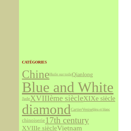
CATÉGORIES
Chine
Qianlong
Huile sur toile
Blue and White
XVIIIème siècle
XIXe siècle
Jade
diamond
Cartier
Venise
bleu et blanc
17th century
chinoiserie
Vietnam
XVIIIe siècle