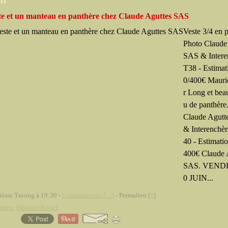
011
te et un manteau en panthère chez Claude Aguttes SAS
Veste 3/4 en 
Photo Claude
SAS & Intere
T38 - Estimat
0/400€ Mauri
r Long et bea
u de panthère
Claude Agutt
& Interenchèr
40 - Estimatio
400€ Claude 
SAS. VEND
0 JUIN...
Alain Truong à 19:30 -
Commentaires [
…
]
- Permalien [
#
]
hère
,
Maurice Kotler