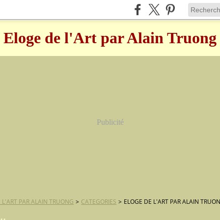
Eloge de l'Art par Alain Truong
Publicité
 L'ART PAR ALAIN TRUONG
>
CATEGORIES
>
ELOGE DE L'ART PAR ALAIN TRUO