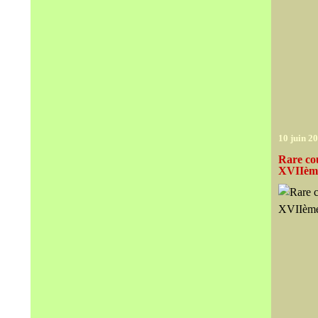
10 juin 2
Rare cou
XVIIème