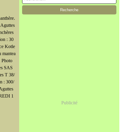
panthère.
 Aguttes
nchères
ion : 30
ce Kotle
u mantea
. Photo
es SAS
es T 38/
n : 300/
Aguttes
REDI 1
Publicité