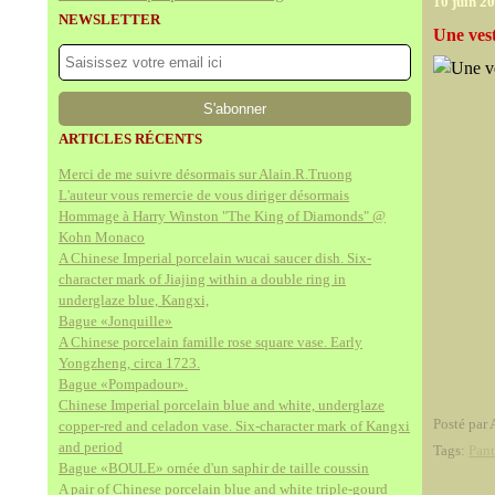
10 juin 2
NEWSLETTER
Une ves
ARTICLES RÉCENTS
Merci de me suivre désormais sur Alain.R.Truong
L'auteur vous remercie de vous diriger désormais
Hommage à Harry Winston "The King of Diamonds" @
Kohn Monaco
A Chinese Imperial porcelain wucai saucer dish. Six-
character mark of Jiajing within a double ring in
underglaze blue, Kangxi,
Bague «Jonquille»
A Chinese porcelain famille rose square vase. Early
Yongzheng, circa 1723.
Bague «Pompadour».
Chinese Imperial porcelain blue and white, underglaze
Posté par 
copper-red and celadon vase. Six-character mark of Kangxi
and period
Tags:
Pant
Bague «BOULE» ornée d'un saphir de taille coussin
A pair of Chinese porcelain blue and white triple-gourd