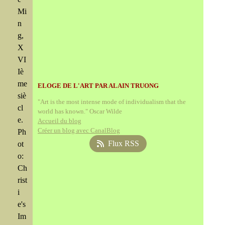
Mi
n
g,
X
VI
Iè
me
ELOGE DE L'ART PAR ALAIN TRUONG
siè
"Art is the most intense mode of individualism that the
cl
world has known." Oscar Wilde
e.
Accueil du blog
Créer un blog avec CanalBlog
Ph
Flux RSS
ot
o:
Ch
rist
i
e's
Im