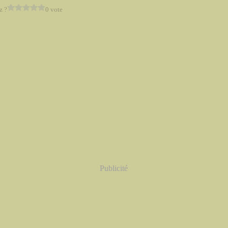
z ?
0 vote
Publicité