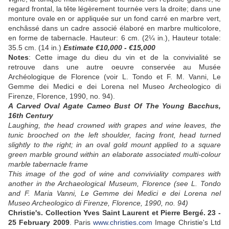
regard frontal, la tête légèrement tournée vers la droite; dans une
monture ovale en or appliquée sur un fond carré en marbre vert,
enchâssé dans un cadre associé élaboré en marbre multicolore,
en forme de tabernacle. Hauteur: 6 cm. (2¼ in.), Hauteur totale:
35.5 cm. (14 in.)
Estimate €10,000 - €15,000
Notes
: Cette image du dieu du vin et de la convivialité se
retrouve dans une autre oeuvre conservée au Musée
Archéologique de Florence (voir L. Tondo et F. M. Vanni, Le
Gemme dei Medici e dei Lorena nel Museo Archeologico di
Firenze, Florence, 1990, no. 94).
A Carved Oval Agate Cameo Bust Of The Young Bacchus,
16th Century
Laughing, the head crowned with grapes and wine leaves, the
tunic brooched on the left shoulder, facing front, head turned
slightly to the right; in an oval gold mount applied to a square
green marble ground within an elaborate associated multi-colour
marble tabernacle frame
This image of the god of wine and conviviality compares with
another in the Archaeological Museum, Florence (see L. Tondo
and F. Maria Vanni, Le Gemme dei Medici e dei Lorena nel
Museo Archeologico di Firenze, Florence, 1990, no. 94)
Christie's. Collection Yves Saint Laurent et Pierre Bergé. 23 -
25 February 2009
. Paris
www.christies.com
Image Christie's Ltd