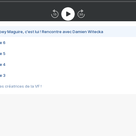
bey Maguire, c'est lui ! Rencontre avec Damien Witecka
e 6
e 5
e 4
e 3
s créatrices de la VF !
e 2
e 1
e Mektoub My Love arrive enfin ! Rencontre avec Shaïn Boumedine et Sal
i : après Toni en famille