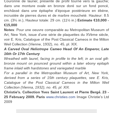
Couronné de laurier, présenté de profil tourné vers la gauche;
dans une monture ovale en bronze doré sur un fond poncé,
enchâssé dans une épitaphe d'époque postérieure en ébène,
incrustée de pierres dures et de marbre moucheté. Hauteur: 8.5
cm. (3¼ in.), Hauteur totale: 29 cm. (11½ in.)
Estimate €10,000 -
€15,000
Notes
: Pour une oeuvre comparable au Metropolitan Museum of
Art, New York, issue d'une série de plaquettes du XVème siècle,
voir E. Kris, Catalogue of the Post Classical Cameos in the Milton
Weil Collection (Vienne, 1932), no. 45, pl. XIX.
A Carved Oval Heliotrope Cameo Head Of An Emperor, Late
16th Or 17th Century
Wreathed with laurel, facing in profile to the left; in an oval gilt-
bronze mount on pounced ground within a later ebony epitaph
frame inlaid with hardstones and variegated marble
For a parallel in the Metropolitan Museum of Art, New York,
derived from a series of 15th century plaquettes, see E. Kris,
Catalogue of the Post Classical Cameos in the Milton Weil
Collection (Vienna, 1932), no. 45, pl. XIX.
Christie's. Collection Yves Saint Laurent et Pierre Bergé. 23 -
25 February 2009. Paris
www.christies.com
Image Christie's Ltd
2009