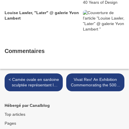
Louise Lawler, "Later" @ galerie Yvon
Lambert
Commentaires
< Camée ovale en sardoine
Vivat Rex! An Exhibition
sculptée représentant la
Commemorating the 500th
tète de Socrate, XVIème
Anniversary of the
siècle
Accession of Henry VIII @
The Grolier Club, NY >
Hébergé par Canalblog
Top articles
Pages