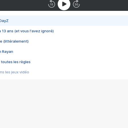
 DayZ
 a 13 ans (et vous l'avez ignoré)
e (littéralement)
im Rayan
 toutes les règles
s les jeux vidéo
us choquant de Rockstar ? - Le scandale BULLY
e plus moche de Steam
du RÊVE tourne au CAUCHEMAR
pendant 8 heures
it… à tort