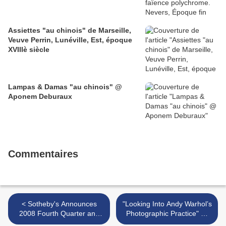
Assiettes "au chinois" de Marseille,
Veuve Perrin, Lunéville, Est, époque
XVIIIè siècle
Lampas & Damas "au chinois" @
Aponem Deburaux
Commentaires
< Sotheby's Announces
"Looking Into Andy Warhol’s
2008 Fourth Quarter and
Photographic Practice" @
Full Year Results
The USC Fisher Museum of