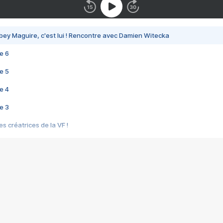
bey Maguire, c'est lui ! Rencontre avec Damien Witecka
e 6
e 5
e 4
e 3
s créatrices de la VF !
e 2
e 1
e Mektoub My Love arrive enfin ! Rencontre avec Shaïn Boumedine et Sal
i : après Toni en famille
elle réalise le bouleversant Dites lui que je l'aime