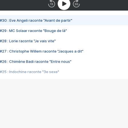
#30 : Eve Angeli raconte "Avant de partir"
#29 : MC Solaar raconte "Bouge de là"
28 : Lorie raconte "Je vais vite"
#27 : Christophe Willem raconte "Jacques a dit"
#26 : Chimène Badi raconte "Entre nous"
#25 : Indochine raconte "3e sexe"
#24 : Zaho raconte "C'est chelou"
#23 : Patrick Bruel raconte "Au café des délices"
#22 : Kyo raconte "Le chemin"
#21 : Nolwenn Leroy raconte "Cassé"
#20 : Patrick Hernandez raconte "Born to be alive"