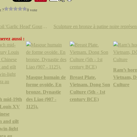
z ?
0 vote
Hexafoil 'Garlic Head' Gourd Bottle Vase, Qianlong mark and period
erez aussi :
Ram’s horns
Masque humain de
Breast Plate.
Vietnam, D
forme ovoïde. En
Vietnam. Dong Son
Culture
bronze. Dynastie
Culture (5th - 1st
h mid-19th
des Liao (907 -
century BCE)
 Louis XV
1125).
inese
n and gilt
win-light
bra au