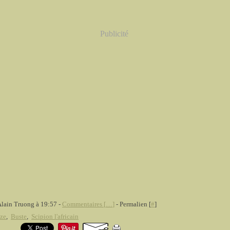
Publicité
Alain Truong à 19:57 -
Commentaires [
…
]
- Permalien [
#
]
ze
,
Buste
,
Scipion l'africain