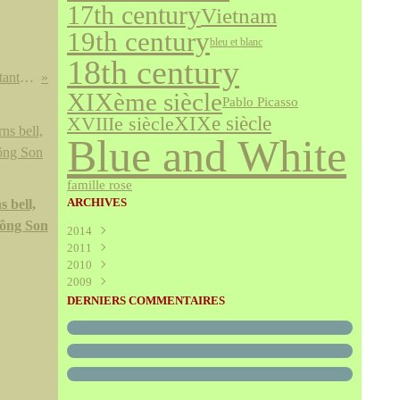
17th century
Vietnam
19th century
bleu et blanc
18th century
Sculpture en bronze à patine noire représentant un squelette dans une attitude de penseur. Travail moderne.
XIXème siècle
Pablo Picasso
XVIIIe siècle
XIXe siècle
Blue and White
famille rose
ARCHIVES
 bell,
ông Son
2014
2011
Août
(1)
2010
Juillet
(160)
2009
Juin
Décembre
(376)
(294)
Mai
Novembre
Décembre
(340)
(208)
(595)
DERNIERS COMMENTAIRES
Avril
Octobre
Novembre
(305)
(527)
(237)
Mars
Septembre
Octobre
(227)
(227)
(272)
Février
Août
Septembre
(52)
(293)
(228)
Janvier
Juillet
Août
(273)
(325)
(289)
Juin
Juillet
(466)
(316)