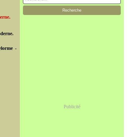
derne.
oderne.
elorme -
Publicité