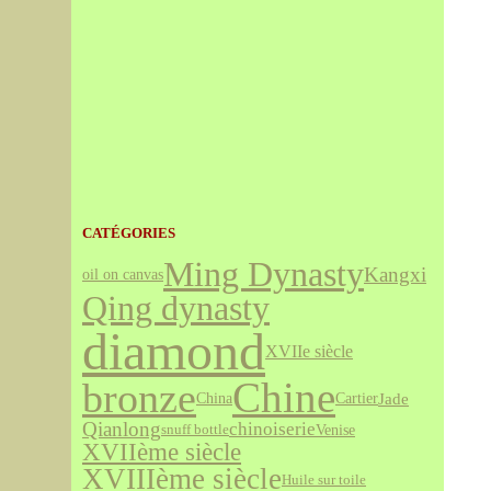
CATÉGORIES
Ming Dynasty
Kangxi
oil on canvas
Qing dynasty
diamond
XVIIe siècle
bronze
Chine
Jade
Cartier
China
Qianlong
chinoiserie
Venise
snuff bottle
XVIIème siècle
XVIIIème siècle
Huile sur toile