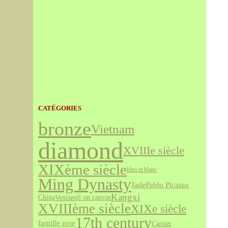
CATÉGORIES
bronze
Vietnam
diamond
XVIIIe siècle
XIXème siècle
bleu et blanc
Ming Dynasty
Jade
Pablo Picasso
Kangxi
Venise
China
oil on canvas
XVIIIème siècle
XIXe siècle
17th century
famille rose
Cartier