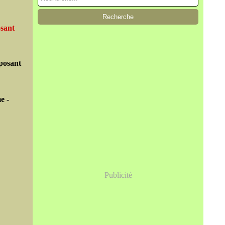
osant
eposant
e -
Publicité