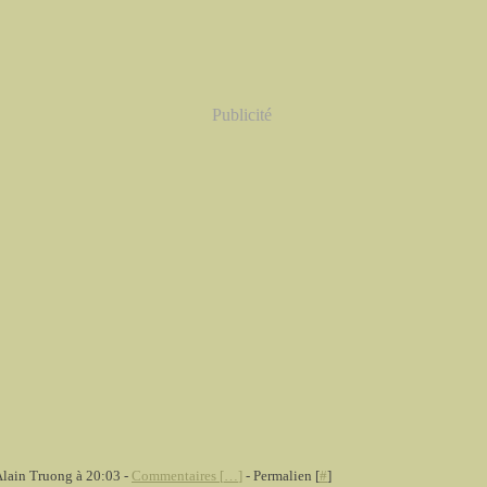
Publicité
Alain Truong à 20:03 -
Commentaires [
…
]
- Permalien [
#
]