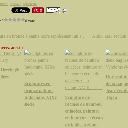
pture
,
bronze
,
squelette
z ?
0 vote
Sculpture en bronze à patine noire représentant un squelette dans une attitude de penseur. Travail moderne.
erez aussi :
 Herrin @
lery
Une sculptu
Sculptures en
deux bague
bronze patiné -
Jean Vend
Indochine, XIXe
Sculpture de
Tajan
siècle.
racines de bambou
enlacées, peinture
en hauteur et écran
de table en zitan.