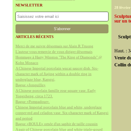
NEWSLETTER
28 févrie
Sculptur
sur un t
Sculpt
ARTICLES RÉCENTS
Merci de me suivre désormais sur Alain.R.Truong
Haut. : 
L'auteur vous remercie de vous diriger désormais
Hommage à Harry Winston "The King of Diamonds" @
Vente du
Kohn Monaco
Collin d
A Chinese Imperial porcelain wucai saucer dish. Six-
character mark of Jiajing within a double ring in
underglaze blue, Kangxi,
Bague «Jonquille»
A Chinese porcelain famille rose square vase. Early
Yongzheng, circa 1723.
Bague «Pompadour».
Chinese Imperial porcelain blue and white, underglaze
copper-red and celadon vase. Six-character mark of Kangxi
and period
Bague «BOULE» ornée d'un saphir de taille coussin
A pair of Chinese porcelain blue and white triple-gourd