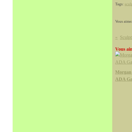
Tags:
scul
Vous aime
Vous aim
Morgan
ADA Gal