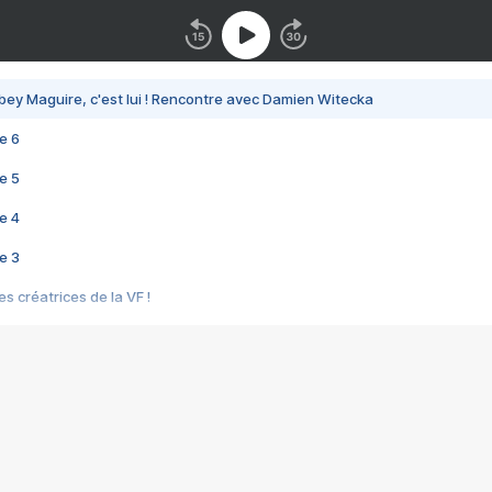
bey Maguire, c'est lui ! Rencontre avec Damien Witecka
e 6
e 5
e 4
e 3
s créatrices de la VF !
e 2
e 1
e Mektoub My Love arrive enfin ! Rencontre avec Shaïn Boumedine et Sal
i : après Toni en famille