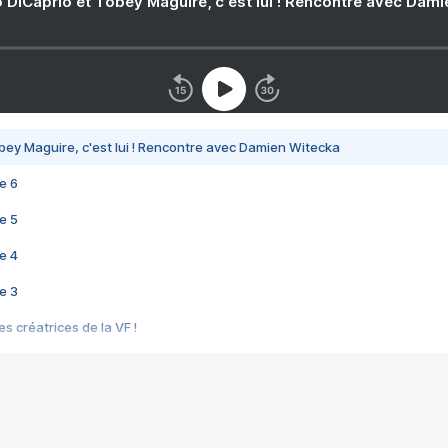
 DiCaprio et Tobey Maguire, c'est lui ! Rencontre avec Dam
bey Maguire, c'est lui ! Rencontre avec Damien Witecka
e 6
e 5
e 4
e 3
s créatrices de la VF !
e 2
e 1
e Mektoub My Love arrive enfin ! Rencontre avec Shaïn Boumedine et Sal