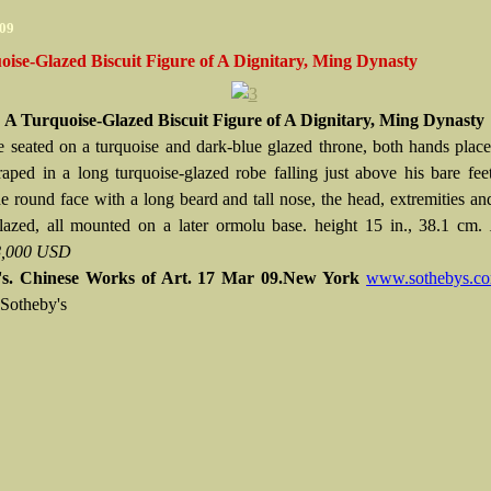
009
ise-Glazed Biscuit Figure of A Dignitary, Ming Dynasty
A Turquoise-Glazed Biscuit Figure of A Dignitary, Ming Dynasty
re seated on a turquoise and dark-blue glazed throne, both hands plac
raped in a long turquoise-glazed robe falling just above his bare fee
he round face with a long beard and tall nose, the head, extremities an
lazed, all mounted on a later ormolu base. height 15 in., 38.1 cm.
,000 USD
's. Chinese Works of Art. 17 Mar 09.New York
www.sothebys.c
 Sotheby's