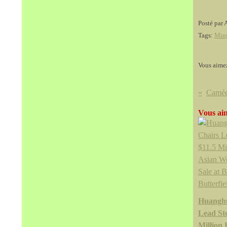
Posté par 
Tags:
Min
Vous aime
Vous aim
Huanghu
Lead Ste
Million 