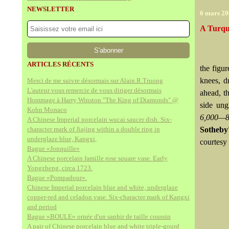
NEWSLETTER
6 mars 2
A Turquo
ARTICLES RÉCENTS
the figu
knees, d
Merci de me suivre désormais sur Alain.R.Truong
L'auteur vous remercie de vous diriger désormais
ahead, t
Hommage à Harry Winston "The King of Diamonds" @
side ung
Kohn Monaco
6,000—8
A Chinese Imperial porcelain wucai saucer dish. Six-
character mark of Jiajing within a double ring in
Sotheby
underglaze blue, Kangxi,
courtesy
Bague «Jonquille»
A Chinese porcelain famille rose square vase. Early
Yongzheng, circa 1723.
Bague «Pompadour».
Chinese Imperial porcelain blue and white, underglaze
copper-red and celadon vase. Six-character mark of Kangxi
and period
Bague «BOULE» ornée d'un saphir de taille coussin
A pair of Chinese porcelain blue and white triple-gourd