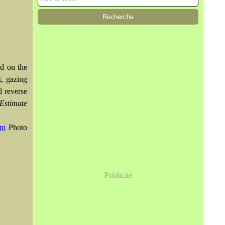
ed on the
t, gazing
d reverse
Estimate
om
Photo
Publicité