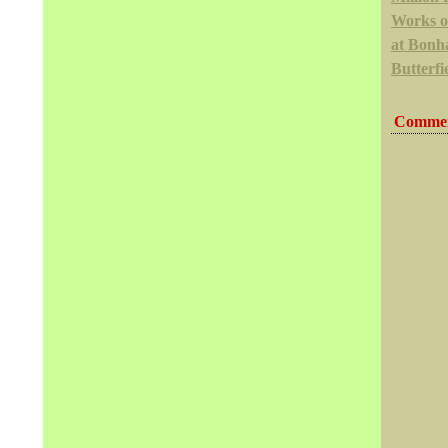
Works of
at Bon
Butterfi
Commen