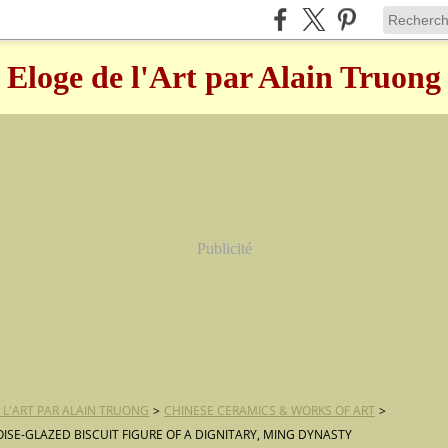
Eloge de l'Art par Alain Truong
Publicité
 L'ART PAR ALAIN TRUONG
>
CHINESE CERAMICS & WORKS OF ART
>
ISE-GLAZED BISCUIT FIGURE OF A DIGNITARY, MING DYNASTY