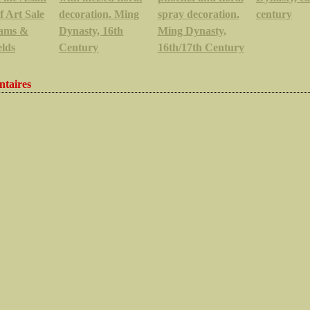
 Art Sale
decoration. Ming
spray decoration.
century
hams &
Dynasty, 16th
Ming Dynasty,
elds
Century
16th/17th Century
taires