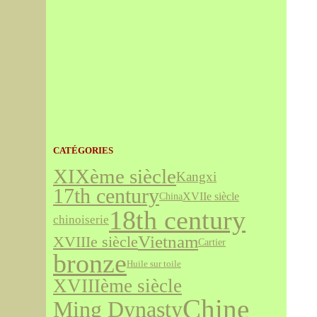
CATÉGORIES
XIXème siècle
Kangxi
17th century
XVIIe siècle
China
18th century
chinoiserie
Vietnam
XVIIIe siècle
Cartier
bronze
Huile sur toile
XVIIIème siècle
Chine
Ming Dynasty