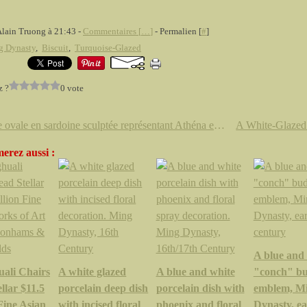
Alain Truong à 21:43 -
Commentaires [
…
]
- Permalien [
#
]
g Dynasty
,
Biscuit
,
Turquoise-Glazed
z ?
0 vote
Camée ovale en sardoine sculptée représentant Athéna et Hadès, XVIIIème ou début XIXème siècle
erez aussi :
A blue and
ali Chairs
A white glazed
A blue and white
"conch" bu
llar $11.5
porcelain deep dish
porcelain dish with
emblem, M
Fine Asian
with incised floral
phoenix and floral
Dynasty, ea