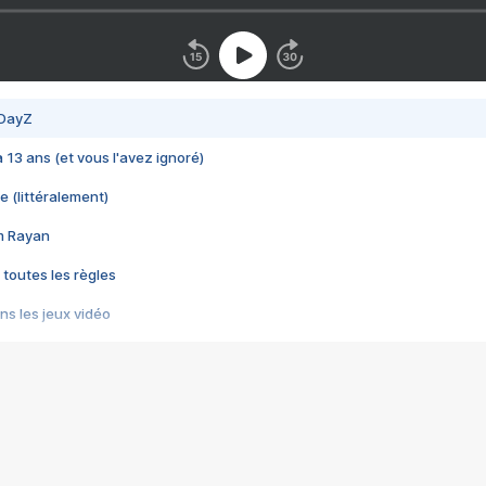
 DayZ
 a 13 ans (et vous l'avez ignoré)
e (littéralement)
im Rayan
 toutes les règles
s les jeux vidéo
us choquant de Rockstar ? - Le scandale BULLY
e plus moche de Steam
du RÊVE tourne au CAUCHEMAR
pendant 8 heures