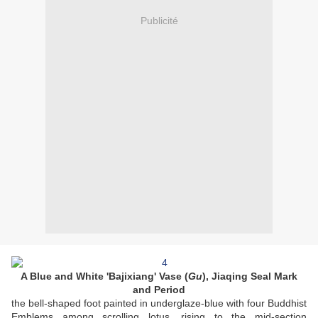
Publicité
A Blue and White 'Bajixiang' Vase (
Gu
), Jiaqing Seal Mark
and Period
the bell-shaped foot painted in underglaze-blue with four Buddhist
Emblems among scrolling lotus, rising to the mid-section