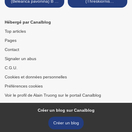
(Belearica pavonina) B et
(Threskiornis
Porc-épic (Hystrix cristata)
melanocephala) et Ibis
A.
hagedash (Bostrychia
hagedash) >
Hébergé par Canalblog
Top articles
Pages
Contact
Signaler un abus
C.G.U.
Cookies et données personnelles
Préférences cookies
Voir le profil de Alain Truong sur le portail Canalblog
Créer un blog sur Canalblog
Créer un blog