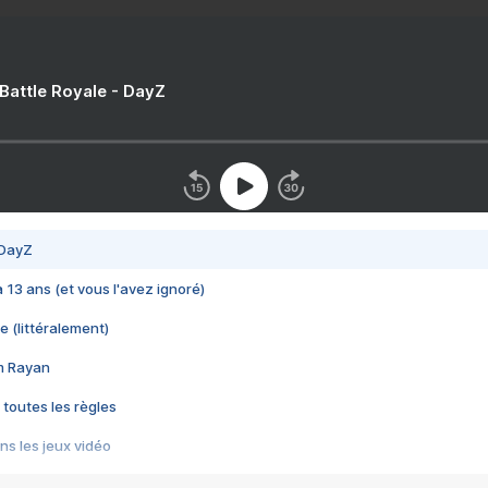
 Battle Royale - DayZ
 DayZ
 a 13 ans (et vous l'avez ignoré)
e (littéralement)
im Rayan
 toutes les règles
s les jeux vidéo
us choquant de Rockstar ? - Le scandale BULLY