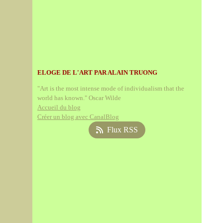
ELOGE DE L'ART PAR ALAIN TRUONG
"Art is the most intense mode of individualism that the
world has known." Oscar Wilde
Accueil du blog
Créer un blog avec CanalBlog
Flux RSS