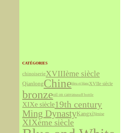
CATÉGORIES
XVIIIème siècle
chinoiserie
Chine
Qianlong
XVIIe siècle
bleu et blanc
bronze
oil on canvas
snuff bottle
19th century
XIXe siècle
Ming Dynasty
Kangxi
Venise
XIXème siècle