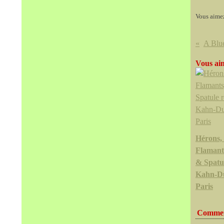
Vous aime
Vous aim
Hérons, 
Flamants
& Spatu
Kahn-Du
Paris
Commen