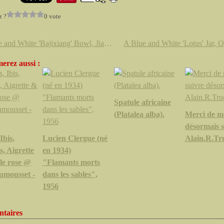
z ?
0 vote
A Blue and White 'Bajixiang' Bowl, Jiaqing Seal Mark and Period
erez aussi :
Spatule africaine
(Platalea alba).
Merci de m
désormais 
Ibis,
Lucien Clergue (né
Alain.R.Tr
, Aigrette
en 1934)
le rose @
"Flamants morts
mousset -
dans les sables",
1956
taires