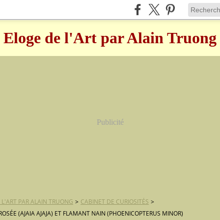
Eloge de l'Art par Alain Truong
Publicité
 L'ART PAR ALAIN TRUONG
>
CABINET DE CURIOSITÉS
>
ROSÉE (AJAIA AJAJA) ET FLAMANT NAIN (PHOENICOPTERUS MINOR)