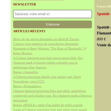
NEWSLETTER
9 mars 2
Spatule 
Spatule 
ARTICLES RÉCENTS
Flamant
800 €
Merci de me suivre désormais sur Alain.R.Truong
L'auteur vous remercie de vous diriger désormais
Vente du
Hommage à Harry Winston "The King of Diamonds" @
Kohn Monaco
A Chinese Imperial porcelain wucai saucer dish. Six-
character mark of Jiajing within a double ring in
underglaze blue, Kangxi,
Bague «Jonquille»
A Chinese porcelain famille rose square vase. Early
Yongzheng, circa 1723.
Bague «Pompadour».
Chinese Imperial porcelain blue and white, underglaze
copper-red and celadon vase. Six-character mark of Kangxi
and period
Bague «BOULE» ornée d'un saphir de taille coussin
A pair of Chinese porcelain blue and white triple-gourd