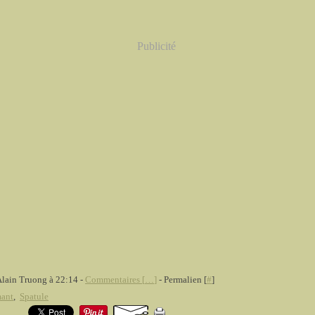
Publicité
Alain Truong à 22:14 -
Commentaires [
…
]
- Permalien [
#
]
mant
,
Spatule