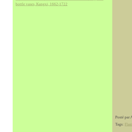
bottle vases, Kangxi, 1662-1722
Posté par 
Tags:
Fla