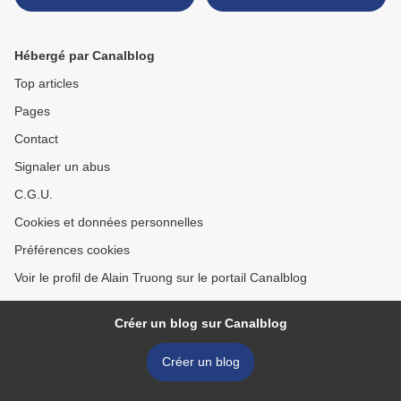
of the Degas Pastel from
cloisonnées polychromes,
the YSL Sale @ National
fleurs en pierres semi-
Gallery of Australia
précieuses, Chine, XIXème
Hébergé par Canalblog
siècle >
Top articles
Pages
Contact
Signaler un abus
C.G.U.
Cookies et données personnelles
Préférences cookies
Voir le profil de Alain Truong sur le portail Canalblog
Créer un blog sur Canalblog
Créer un blog