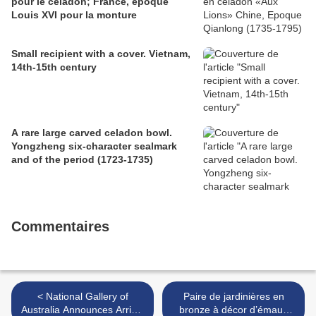
pour le céladon; France, époque
Louis XVI pour la monture
Small recipient with a cover. Vietnam,
14th-15th century
A rare large carved celadon bowl.
Yongzheng six-character sealmark
and of the period (1723-1735)
Commentaires
< National Gallery of
Paire de jardinières en
Australia Announces Arrival
bronze à décor d’émaux