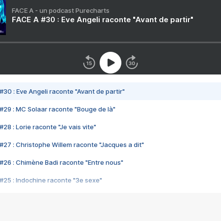
FACE A - un podcast Purecharts
FACE A #30 : Eve Angeli raconte "Avant de partir"
#30 : Eve Angeli raconte "Avant de partir"
#29 : MC Solaar raconte "Bouge de là"
28 : Lorie raconte "Je vais vite"
#27 : Christophe Willem raconte "Jacques a dit"
#26 : Chimène Badi raconte "Entre nous"
#25 : Indochine raconte "3e sexe"
#24 : Zaho raconte "C'est chelou"
#23 : Patrick Bruel raconte "Au café des délices"