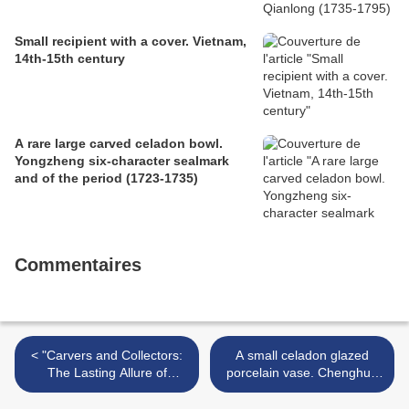
Small recipient with a cover. Vietnam,
14th-15th century
A rare large carved celadon bowl.
Yongzheng six-character sealmark
and of the period (1723-1735)
Commentaires
< "Carvers and Collectors:
A small celadon glazed
The Lasting Allure of
porcelain vase. Chenghua
Ancient Gems" @ the J.
Mark >
Paul Getty Museum at the