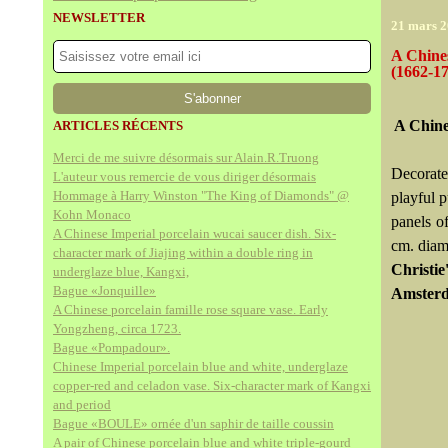
NEWSLETTER
21 mars 
A Chine
(1662-1
A Chine
ARTICLES RÉCENTS
Merci de me suivre désormais sur Alain.R.Truong
Decorate
L'auteur vous remercie de vous diriger désormais
Hommage à Harry Winston "The King of Diamonds" @
playful p
Kohn Monaco
panels of
A Chinese Imperial porcelain wucai saucer dish. Six-
cm. dia
character mark of Jiajing within a double ring in
Christi
underglaze blue, Kangxi,
Bague «Jonquille»
Amster
A Chinese porcelain famille rose square vase. Early
Yongzheng, circa 1723.
Bague «Pompadour».
Chinese Imperial porcelain blue and white, underglaze
copper-red and celadon vase. Six-character mark of Kangxi
and period
Bague «BOULE» ornée d'un saphir de taille coussin
A pair of Chinese porcelain blue and white triple-gourd