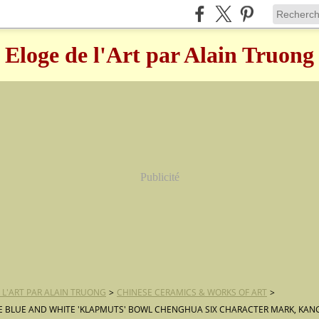
Eloge de l'Art par Alain Truong
Publicité
 L'ART PAR ALAIN TRUONG
>
CHINESE CERAMICS & WORKS OF ART
>
E BLUE AND WHITE 'KLAPMUTS' BOWL CHENGHUA SIX CHARACTER MARK, KANGX