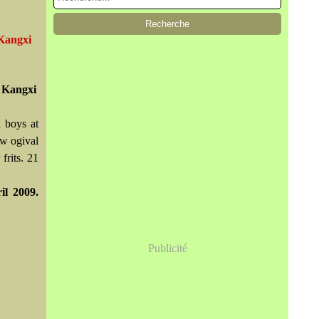
 Kangxi
, Kangxi
d boys at
ow ogival
frits. 21
il 2009.
Publicité