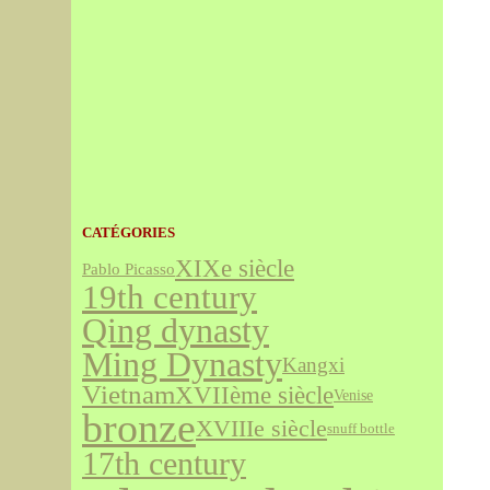
CATÉGORIES
XIXe siècle
Pablo Picasso
19th century
Qing dynasty
Ming Dynasty
Kangxi
Vietnam
XVIIème siècle
Venise
bronze
XVIIIe siècle
snuff bottle
17th century