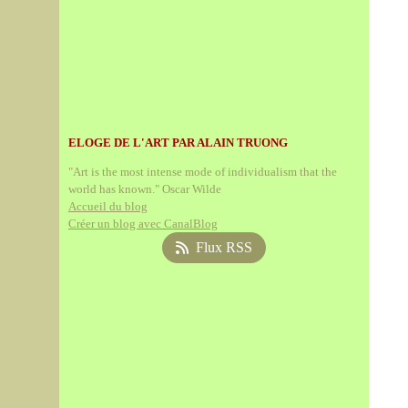
ELOGE DE L'ART PAR ALAIN TRUONG
"Art is the most intense mode of individualism that the
world has known." Oscar Wilde
Accueil du blog
Créer un blog avec CanalBlog
Flux RSS