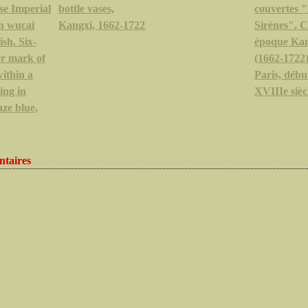
se Imperial
bottle vases,
couvertes 
in wucai
Kangxi, 1662-1722
Sirènes". C
ish. Six-
époque Ka
er mark of
(1662-1722
within a
Paris, débu
ing in
XVIIIe sièc
ze blue,
taires