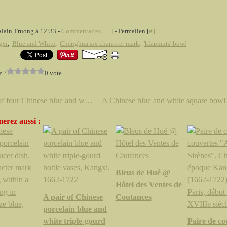
Alain Truong à 12:33 -
Commentaires [
…
]
- Permalien [
#
]
gxi
,
Blue and White
,
Chenghua six character mark
,
'klapmuts' bowl
z ?
0 vote
A set of four Chinese blue and white deep dishes Kangxi (1662-1722)
erez aussi :
Bleus de Huê @
Hôtel des Ventes de
A pair of Chinese
Coutances
porcelain blue and
white triple-gourd
Paire de co