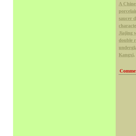
A Chine
porcela
saucer d
charact
Jiajing 
double r
undergla
Kangxi,
Commen