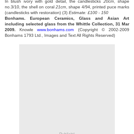
In blush ivory with gold detail, the candlesticks
20cm
, shape
no.3/10, the shell on coral
21cm
, shape 4/94, printed puce marks
(candlesticks with restoration) (3)
Estimate: £100 - 150
Bonhams. European Ceramics, Glass and Asian Art
including selected glass from the Whittle Collection, 31 Mar
2009.
Knowle
www.bonhams.com
(Copyright © 2002-2009
Bonhams 1793 Ltd., Images and Text All Rights Reserved)
Publicité