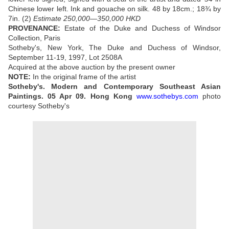
Chinese lower left. Ink and gouache on silk. 48 by 18cm.; 18¾ by
7in. (2)
Estimate 250,000—350,000 HKD
PROVENANCE:
Estate of the Duke and Duchess of Windsor
Collection, Paris
Sotheby's, New York, The Duke and Duchess of Windsor,
September 11-19, 1997, Lot 2508A
Acquired at the above auction by the present owner
NOTE:
In the original frame of the artist
Sotheby's. Modern and Contemporary Southeast Asian
Paintings.
05 Apr 09.
Hong Kong
www.sothebys.com
photo
courtesy Sotheby's