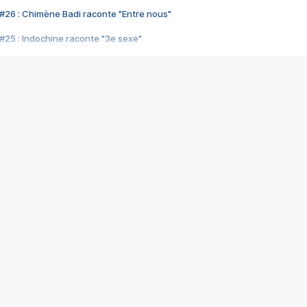
#26 : Chimène Badi raconte "Entre nous"
#25 : Indochine raconte "3e sexe"
#24 : Zaho raconte "C'est chelou"
#23 : Patrick Bruel raconte "Au café des délices"
#22 : Kyo raconte "Le chemin"
#21 : Nolwenn Leroy raconte "Cassé"
#20 : Patrick Hernandez raconte "Born to be alive"
#19 : Lorie raconte "Près de moi"
#18 : Michael Jones raconte "A nos actes manqués" (avec Jean-Jacque
#17 : Khaled raconte "Aïcha"
#16 : Corneille raconte "Parce qu'on vient de loin"
#15 : Indochine raconte "L'aventurier"