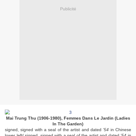
Publicité
Mai Trung Thu
(1906-1980),
Femmes Dans Le Jardin
(Ladies
In The Garden)
signed, signed with a seal of the artist and dated
'54
in Chinese
lower left/ signed, signed with a seal of the artist and dated
'54
in