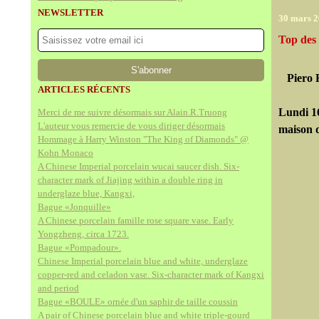
NEWSLETTER
30 mars 
Top des 
Piero 
ARTICLES RÉCENTS
Lundi 1
Merci de me suivre désormais sur Alain.R.Truong
L'auteur vous remercie de vous diriger désormais
maison 
Hommage à Harry Winston "The King of Diamonds" @
Kohn Monaco
A Chinese Imperial porcelain wucai saucer dish. Six-
character mark of Jiajing within a double ring in
underglaze blue, Kangxi,
Bague «Jonquille»
A Chinese porcelain famille rose square vase. Early
Yongzheng, circa 1723.
Bague «Pompadour».
Chinese Imperial porcelain blue and white, underglaze
copper-red and celadon vase. Six-character mark of Kangxi
and period
Bague «BOULE» ornée d'un saphir de taille coussin
A pair of Chinese porcelain blue and white triple-gourd