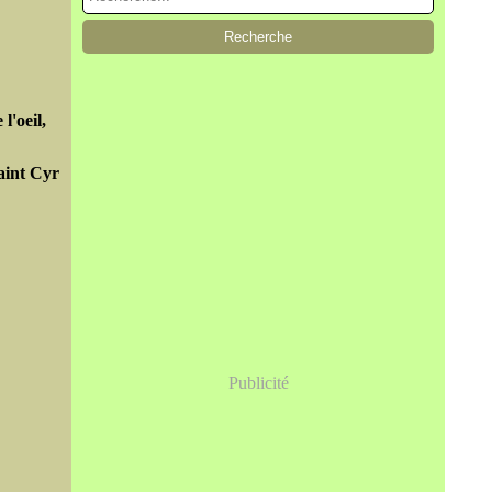
l'oeil,
aint Cyr
Publicité