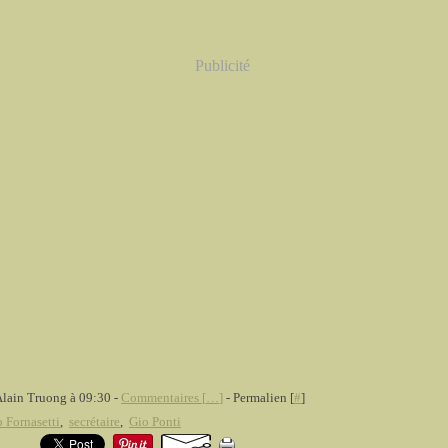
Publicité
Alain Truong à 09:30 -
Commentaires [
…
]
- Permalien [
#
]
o Fornasetti
,
secrétaire
,
Gio Ponti