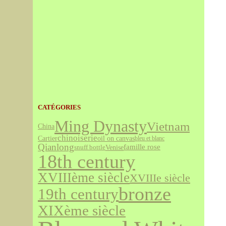
CATÉGORIES
Ming Dynasty
Vietnam
China
chinoiserie
Cartier
oil on canvas
bleu et blanc
Qianlong
famille rose
Venise
snuff bottle
18th century
XVIIIème siècle
XVIIIe siècle
bronze
19th century
XIXème siècle