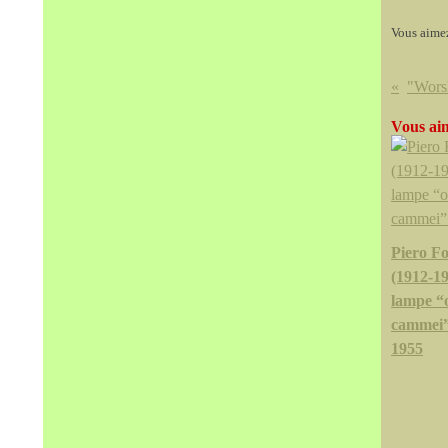
Vous aime
Vous aim
Piero Fo
(1912-19
lampe “o
cammei”
1955