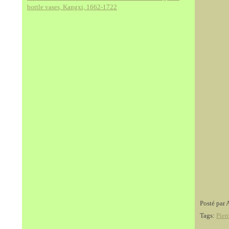
bottle vases, Kangxi, 1662-1722
Posté par 
Tags:
Pier