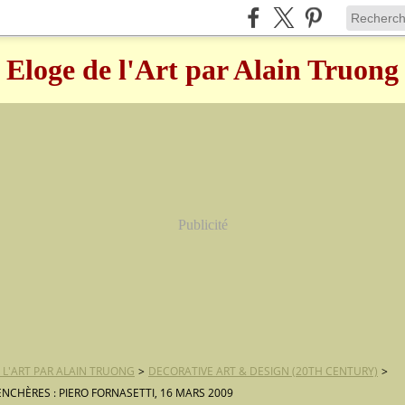
Eloge de l'Art par Alain Truong
Publicité
 L'ART PAR ALAIN TRUONG
>
DECORATIVE ART & DESIGN (20TH CENTURY)
>
ENCHÈRES : PIERO FORNASETTI, 16 MARS 2009