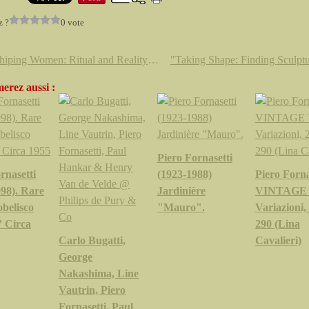
z ?
0 vote
"Worshiping Women: Ritual and Reality in Classical Athens" @ the Onassis Cultural Center in New York
erez aussi :
Piero Fornasetti
rnasetti
(1923-1988)
Piero Forna
98). Rare
Jardinière
VINTAGE 
belisco
"Mauro".
Variazioni,
 Circa
290 (Lina
Carlo Bugatti,
Cavalieri)
George
Nakashima, Line
Vautrin, Piero
Fornasetti, Paul