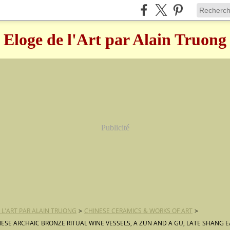
Eloge de l'Art par Alain Truong
Publicité
 L'ART PAR ALAIN TRUONG
>
CHINESE CERAMICS & WORKS OF ART
>
ESE ARCHAIC BRONZE RITUAL WINE VESSELS, A ZUN AND A GU, LATE SHANG 