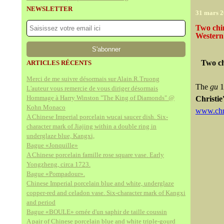
NEWSLETTER
31 mars 
Two chin
Western 
Two ch
ARTICLES RÉCENTS
Merci de me suivre désormais sur Alain.R.Truong
The
gu
1
L'auteur vous remercie de vous diriger désormais
Hommage à Harry Winston "The King of Diamonds" @
Christie'
Kohn Monaco
www.chri
A Chinese Imperial porcelain wucai saucer dish. Six-
character mark of Jiajing within a double ring in
underglaze blue, Kangxi,
Bague «Jonquille»
A Chinese porcelain famille rose square vase. Early
Yongzheng, circa 1723.
Bague «Pompadour».
Chinese Imperial porcelain blue and white, underglaze
copper-red and celadon vase. Six-character mark of Kangxi
and period
Bague «BOULE» ornée d'un saphir de taille coussin
A pair of Chinese porcelain blue and white triple-gourd