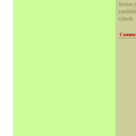
bronze t
candela
chinois
Commen