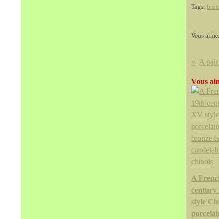
Tags:
bron
Vous aime
Vous aim
A Frenc
century
style Ch
porcelai