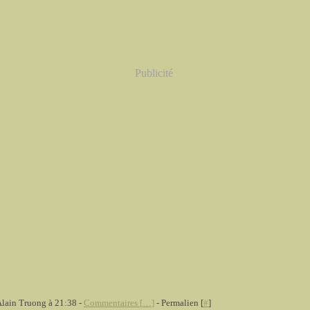
Publicité
Alain Truong à 21:38 -
Commentaires [
…
]
- Permalien [
#
]