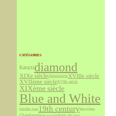
CATÉGORIES
diamond
Kangxi
XIXe siècle
XVIIIe siècle
chinoiserie
XVIIème siècle
XVIIe siècle
XIXème siècle
Blue and White
19th century
famille rose
bleu et blanc
Qianlong
Pablo Picasso
Huile sur toile