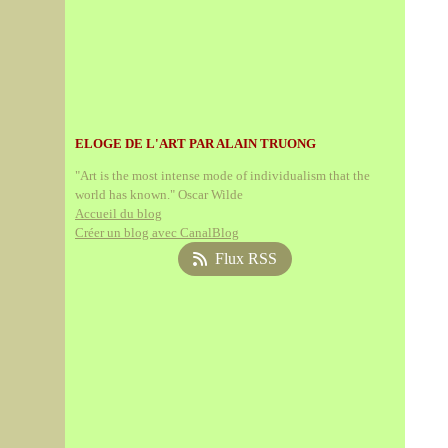
ELOGE DE L'ART PAR ALAIN TRUONG
"Art is the most intense mode of individualism that the
world has known." Oscar Wilde
Accueil du blog
Créer un blog avec CanalBlog
Flux RSS