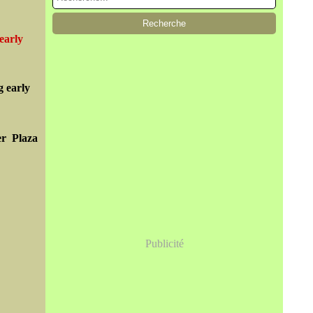
early
g early
er Plaza
Publicité