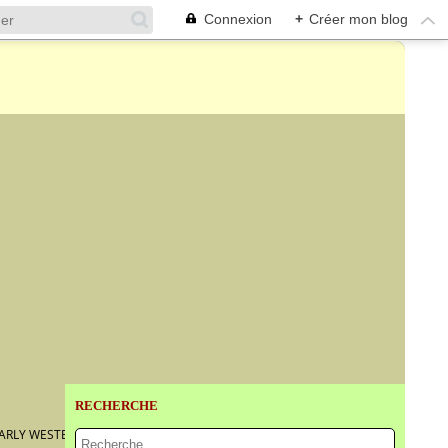
Connexion
+
Créer mon blog
RECHERCHE
EARLY WESTERN ZHOU DYNASTY (CIRCA 12TH- 10TH CENTURY)