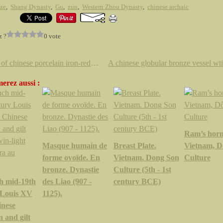
ze
,
Shang Dynasty
,
Gu
,
zun
,
Western Zhou Dynasty
,
chinese archaic
z ?
0 vote
A pair of chinese porcelain iron-red and gilt decorated pear-shaped vases, Kangxi period (1662-1772)
erez aussi :
Ram’s horns
Masque humain de
Breast Plate.
Vietnam, D
forme ovoïde. En
Vietnam. Dong Son
Culture
bronze. Dynastie
Culture (5th - 1st
h mid-19th
des Liao (907 -
century BCE)
 Louis XV
1125).
inese
n and gilt