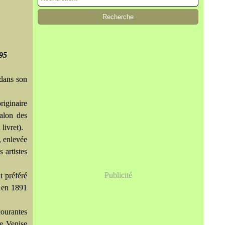
95
 dans son
riginaire
Salon des
livret).
, enlevée
 artistes
Publicité
t préféré
s en 1891
ourantes
e Venise