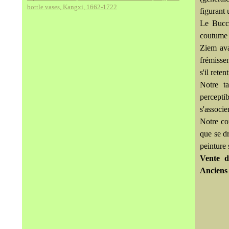
bottle vases, Kangxi, 1662-1722
figurant 
Le Bucce
coutume p
Ziem ava
frémisse
s'il rete
Notre ta
percepti
s'associe
Notre co
que se d
peinture 
Vente d
Anciens 