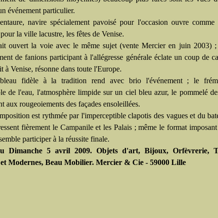
un événement particulier.
ntaure, navire spécialement pavoisé pour l'occasion ouvre comme i
our la ville lacustre, les fêtes de Venise.
it ouvert la voie avec le même sujet (vente Mercier en juin 2003) 
ment de fanions participant à l'allégresse générale éclate un coup de c
ntit à Venise, résonne dans toute l'Europe.
bleau fidèle à la tradition rend avec brio l'événement ; le frém
ble de l'eau, l'atmosphère limpide sur un ciel bleu azur, le pommelé d
nt aux rougeoiements des façades ensoleillées.
mposition est rythmée par l'imperceptible clapotis des vagues et du bat
ressent fièrement le Campanile et les Palais ; même le format imposant
semble participer à la réussite finale.
u Dimanche 5 avril 2009. Objets d'art, Bijoux, Orfèvrerie, 
et Modernes, Beau Mobilier. Mercier & Cie - 59000 Lille