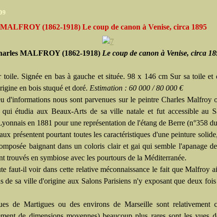
009
 MALFROY (1862-1918) Le coup de canon à Venise, circa 1895
harles MALFROY (1862-1918)
Le coup de canon à Venise, circa 18
r toile. Signée en bas à gauche et située. 98 x 146 cm Sur sa toile et
rigine en bois stuqué et doré.
Estimation :
60 000 / 80 000 €
u d'informations nous sont parvenues sur le peintre Charles Malfroy o
qui étudia aux Beaux-Arts de sa ville natale et fut accessible au 
Lyonnais en 1881 pour une représentation de l'étang de Berre (n°358 du 
aux présentent pourtant toutes les caractéristiques d'une peinture solide
composée baignant dans un coloris clair et gai qui semble l'apanage des
nt trouvés en symbiose avec les pourtours de la Méditerranée.
e faut-il voir dans cette relative méconnaissance le fait que Malfroy ai
ns de sa ville d'origine aux Salons Parisiens n'y exposant que deux foi
ues de Martigues ou des environs de Marseille sont relativement c
ement de dimensions moyennes) beaucoup plus rares sont les vues d