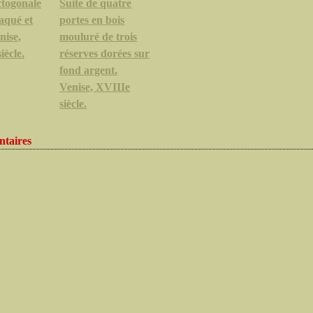
ctogonale
Suite de quatre
laqué et
portes en bois
nise,
mouluré de trois
iècle.
réserves dorées sur
fond argent.
Venise, XVIIIe
siècle.
taires