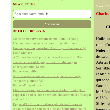
NEWSLETTER
5 avril 2
Charles
C
ARTICLES RÉCENTS
Huile su
Merci de me suivre désormais sur Alain.R.Truong
L'auteur vous remercie de vous diriger désormais
cadre d'o
Hommage à Harry Winston "The King of Diamonds" @
Note:
Pe
Kohn Monaco
de Lyon 
A Chinese Imperial porcelain wucai saucer dish. Six-
character mark of Jiajing within a double ring in
Artistes 
underglaze blue, Kangxi,
Ses table
Bague «Jonquille»
et bien 
A Chinese porcelain famille rose square vase. Early
qui se so
Yongzheng, circa 1723.
Bague «Pompadour».
Sans dout
Chinese Imperial porcelain blue and white, underglaze
les Salo
copper-red and celadon vase. Six-character mark of Kangxi
et 1894.
and period
Si les v
Bague «BOULE» ornée d'un saphir de taille coussin
A pair of Chinese porcelain blue and white triple-gourd
(général