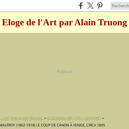
Eloge de l'Art par Alain Truong
Publicité
 L'ART PAR ALAIN TRUONG
>
EUROPEAN ART (19TH CENTURY)
>
MALFROY (1862-1918) LE COUP DE CANON À VENISE, CIRCA 1895