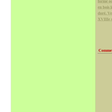
forme o
en bois 
doré. Ve
XVIIIe s
Commen