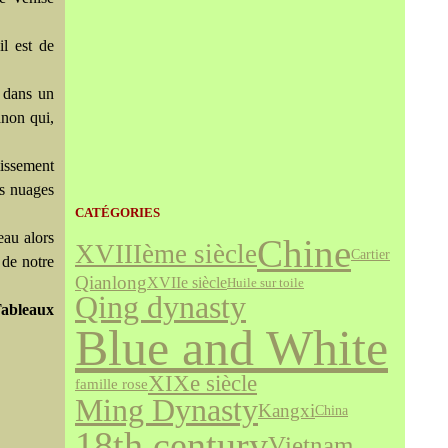
l est de
; dans un
anon qui,
issement
es nuages
CATÉGORIES
eau alors
Chine
XVIIIème siècle
Cartier
 de notre
Qianlong
XVIIe siècle
Huile sur toile
Qing dynasty
Tableaux
Blue and White
XIXe siècle
famille rose
Ming Dynasty
Kangxi
China
18th century
Vietnam