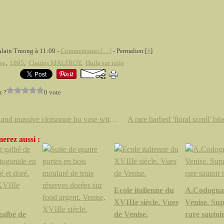
Alain Truong à 11:09 -
Commentaires [
…
]
- Permalien [
#
]
se
,
1895
,
Charles MALFROY
,
Huile sur toile
z ?
0 vote
A rare and massive cloisonne hu vase with an imperial poem. Qing dynasty, Qianlong period
erez aussi :
Ecole italienne du
A.Codogna
XVIIIe siècle. Vues
Venise. Sup
galbé de
de Venise.
rare sautoir