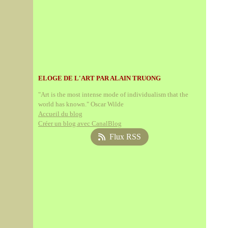
ELOGE DE L'ART PAR ALAIN TRUONG
"Art is the most intense mode of individualism that the
world has known." Oscar Wilde
Accueil du blog
Créer un blog avec CanalBlog
Flux RSS