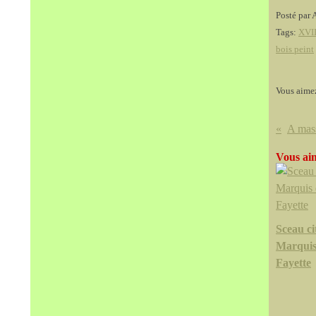
Posté par 
Tags:
XVII
bois peint
Vous aime
Vous aim
Sceau ci
Marquis
Fayette