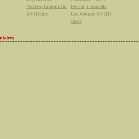
Nevers, Époque fin
Perrin, Lunéville,
XVIIIème
Est, époque XVIIIè
siècle
taires