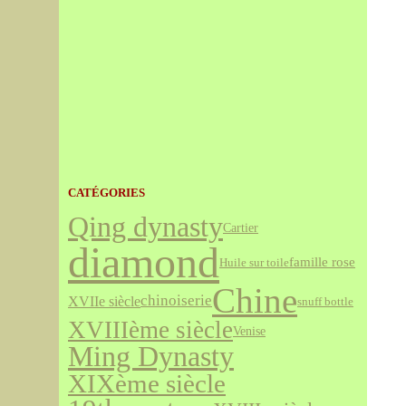
CATÉGORIES
Qing dynasty
Cartier
diamond
famille rose
Huile sur toile
Chine
chinoiserie
XVIIe siècle
snuff bottle
XVIIIème siècle
Venise
Ming Dynasty
XIXème siècle