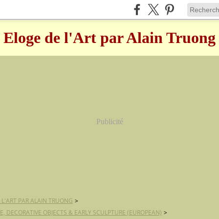
Eloge de l'Art par Alain Truong
Publicité
 L'ART PAR ALAIN TRUONG
>
E, DECORATIVE OBJECTS & EARLY SCULPTURE (EUROPEAN)
>