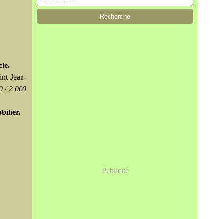
le.
int Jean-
0 / 2 000
ilier.
Publicité