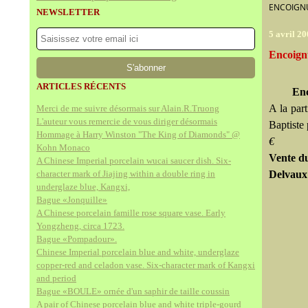
ENCOIGNU
NEWSLETTER
5 avril 2
Encoignu
ARTICLES RÉCENTS
Enc
A la part
Merci de me suivre désormais sur Alain.R.Truong
L'auteur vous remercie de vous diriger désormais
Baptiste
Hommage à Harry Winston "The King of Diamonds" @
€
Kohn Monaco
Vente du
A Chinese Imperial porcelain wucai saucer dish. Six-
character mark of Jiajing within a double ring in
Delvaux 
underglaze blue, Kangxi,
Bague «Jonquille»
A Chinese porcelain famille rose square vase. Early
Yongzheng, circa 1723.
Bague «Pompadour».
Chinese Imperial porcelain blue and white, underglaze
copper-red and celadon vase. Six-character mark of Kangxi
and period
Bague «BOULE» ornée d'un saphir de taille coussin
A pair of Chinese porcelain blue and white triple-gourd