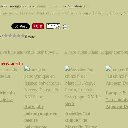
Alain Truong à 22:39 -
Commentaires [
…
]
- Permalien [
#
]
Ième siècle
,
Saint Jean-Baptiste
,
Encoignure à deux corps
,
Hollande
,
Hérode
,
Sa
z ?
0 vote
A massive blue and white 'fish' bowl. Mark and period of Wanli
erez aussi :
trine.du
Lampas &
 de La
"au chinoi
Rare jatte
Aponem D
patronymique en
Assiettes "au
faïence
chinois" de
polychrome.
Marseille, Veuve