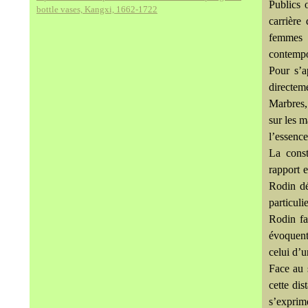
Publics 
bottle vases, Kangxi, 1662-1722
carrière
femmes 
contempo
Pour s’a
directeme
Marbres, 
sur les m
l’essenc
La const
rapport e
Rodin déf
particuli
Rodin fa
évoquent
celui d’u
Face au 
cette dis
s’exprim