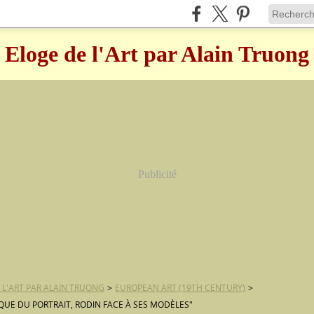
Eloge de l'Art par Alain Truong
Publicité
 L'ART PAR ALAIN TRUONG
>
EUROPEAN ART (19TH CENTURY)
>
IQUE DU PORTRAIT, RODIN FACE À SES MODÈLES"