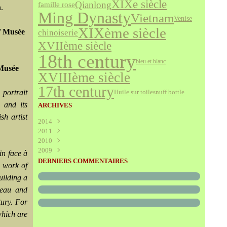
XIXe siècle
Qianlong
famille rose
.
Ming Dynasty
Vietnam
Venise
XIXème siècle
 / Musée
chinoiserie
XVIIème siècle
18th century
bleu et blanc
 Musée
XVIIIème siècle
17th century
 portrait
snuff bottle
Huile sur toile
 and its
ARCHIVES
sh artist
2014
2011
Août
(1)
2010
Juillet
(160)
2009
Juin
Décembre
(376)
(294)
in face à
Mai
Novembre
Décembre
(340)
(208)
(595)
DERNIERS COMMENTAIRES
n work of
Avril
Octobre
Novembre
(305)
(527)
(237)
uilding a
Mars
Septembre
Octobre
(227)
(227)
(272)
Février
Août
Septembre
(52)
(293)
(228)
nceau and
Janvier
Juillet
Août
(273)
(325)
(289)
tury. For
Juin
Juillet
(466)
(316)
which are
Mai
Juin
(246)
(768)