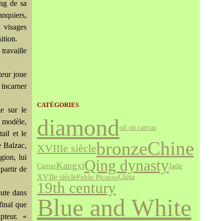
ong de sa
anquiers,
visages
ition.
travaille
teur joue
 incarner
CATÉGORIES
ge sur le
diamond
u modèle,
oil on canvas
ail et le
bronze
Chine
e Balzac,
XVIIIe siècle
gion, lui
Qing dynasty
Kangxi
Jade
Cartier
partir de
XVIIe siècle
Pablo Picasso
China
19th century
oute dans
Blue and White
 final que
pteur. «