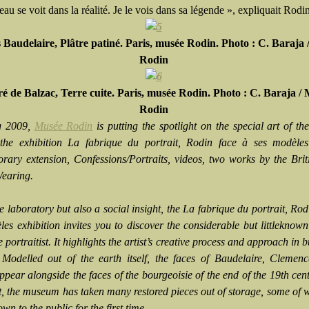
u se voit dans la réalité. Je le vois dans sa légende », expliquait Rodin
 Baudelaire, Plâtre patiné. Paris, musée Rodin. Photo : C. Baraja
Rodin
é de Balzac, Terre cuite. Paris, musée Rodin. Photo : C. Baraja /
Rodin
g 2009,
Musée Rodin
is putting the spotlight on the special art of the
the exhibition La fabrique du portrait, Rodin face à ses modèles
rary extension, Confessions/Portraits, videos, two works by the Briti
Wearing.
e laboratory but also a social insight, the La fabrique du portrait, Rod
les exhibition invites you to discover the considerable but littleknow
 portraitist. It highlights the artist’s creative process and approach in b
. Modelled out of the earth itself, the faces of Baudelaire, Cleme
ppear alongside the faces of the bourgeoisie of the end of the 19th cen
nt, the museum has taken many restored pieces out of storage, some of 
wn to the public for the first time.