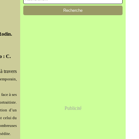
Rodin.
o : C.
à travers
temporain,
 face à ses
traitiste.
Publicité
ction d’un
t celui du
nombreuses
nédite.