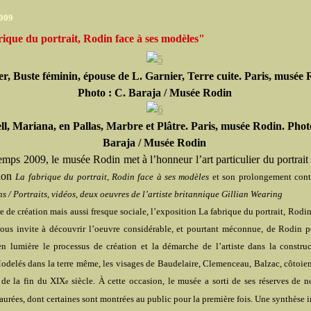
2009
ique du portrait, Rodin face à ses modèles"
r, Buste féminin, épouse de L. Garnier, Terre cuite. Paris, musée 
Photo : C. Baraja / Musée Rodin
ll, Mariana, en Pallas, Marbre et Plâtre. Paris, musée Rodin. Phot
Baraja / Musée Rodin
mps 2009, le musée Rodin met à l’honneur l’art particulier du portrait 
tion
La fabrique du portrait, Rodin face à ses modèles
et son prolongement con
s / Portraits, vidéos
, deux oeuvres de l’artiste britannique Gillian Wearing
e de création mais aussi fresque sociale, l’exposition
La fabrique du portrait, Rodin
ous invite à découvrir l’oeuvre considérable, et pourtant méconnue, de Rodin por
en lumière le processus de création et la démarche de l’artiste dans la constru
Modelés dans la terre même, les visages de Baudelaire, Clemenceau, Balzac, côtoien
 de la fin du XIX
siècle. À cette occasion, le musée a sorti de ses réserves de 
e
taurées, dont certaines sont montrées au public pour la première fois. Une synthèse i