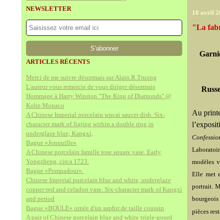
NEWSLETTER
10 avril 
"La fabr
Garnie
ARTICLES RÉCENTS
Merci de me suivre désormais sur Alain.R.Truong
L'auteur vous remercie de vous diriger désormais
Russe
Hommage à Harry Winston "The King of Diamonds" @
Kohn Monaco
Au printe
A Chinese Imperial porcelain wucai saucer dish. Six-
character mark of Jiajing within a double ring in
l’exposi
underglaze blue, Kangxi,
Confession
Bague «Jonquille»
Laboratoir
A Chinese porcelain famille rose square vase. Early
Yongzheng, circa 1723.
modèles
v
Bague «Pompadour».
Elle met 
Chinese Imperial porcelain blue and white, underglaze
portrait. 
copper-red and celadon vase. Six-character mark of Kangxi
and period
bourgeois
Bague «BOULE» ornée d'un saphir de taille coussin
pièces res
A pair of Chinese porcelain blue and white triple-gourd