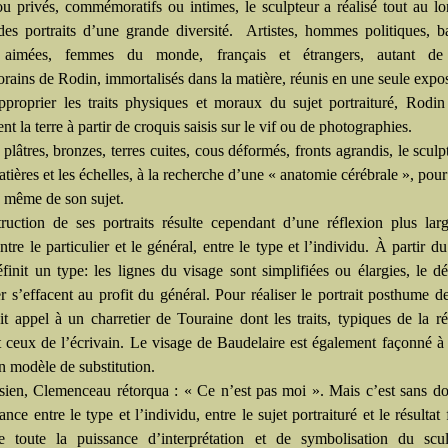
ou privés, commémoratifs ou intimes, le sculpteur a réalisé tout au l
 des portraits d’une grande diversité. Artistes, hommes politiques, b
aimées, femmes du monde, français et étrangers, autant de 
rains de Rodin, immortalisés dans la matière, réunis en une seule expos
pproprier les traits physiques et moraux du sujet portraituré, Rodin 
nt la terre à partir de croquis saisis sur le vif ou de photographies.
plâtres, bronzes, terres cuites, cous déformés, fronts agrandis, le sculp
atières et les échelles, à la recherche d’une « anatomie cérébrale », pour
e même de son sujet.
ruction de ses portraits résulte cependant d’une réflexion plus lar
ntre le particulier et le général, entre le type et l’individu. À partir d
init un type: les lignes du visage sont simplifiées ou élargies, le dét
er s’effacent au profit du général. Pour réaliser le portrait posthume d
it appel à un charretier de Touraine dont les traits, typiques de la ré
 ceux de l’écrivain. Le visage de Baudelaire est également façonné à 
n modèle de substitution.
sien, Clemenceau rétorqua : « Ce n’est pas moi ». Mais c’est sans d
tance entre le type et l’individu, entre le sujet portraituré et le résultat
e toute la puissance d’interprétation et de symbolisation du scul