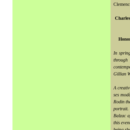
Clemencea
Charles
Honor
In sprin
through 
contempo
Gillian 
A creativ
ses modè
Rodin the
portrait
Balzac a
this eve
being sho