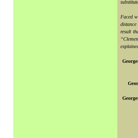
substitut
Faced wi
distance 
result t
“Clemenc
explaine
Georges
Geor
Georges