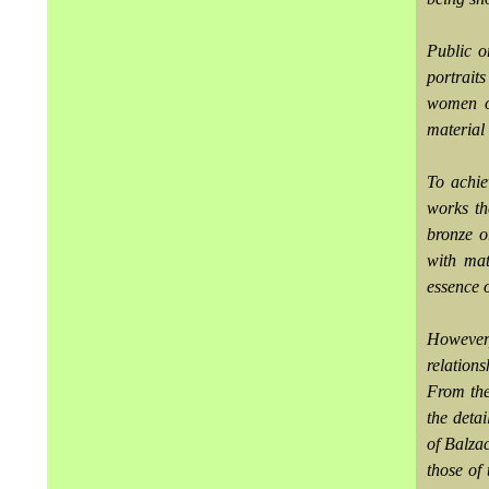
Public o
portrait
women of
material 
To achie
works th
bronze o
with mat
essence o
However,
relations
From the
the deta
of Balzac
those of