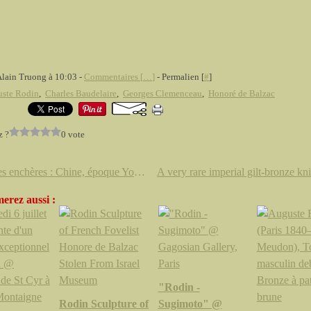
Alain Truong à 10:03 -
Commentaires [
…
]
- Permalien [
#
]
ste Rodin
,
Charles Baudelaire
,
Georges Clemenceau
,
Honoré de Balzac
z ?
0 vote
Top des enchères : Chine, époque Yongzheng, bol en porcelaine émaillée jaune , 1er avril 2009
erez aussi :
"Rodin -
Rodin Sculpture of
Sugimoto" @