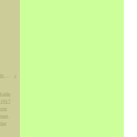
A very rare imperial gilt-bronze knife and white jadeite scabbard. Qing dynasty, early 18th century