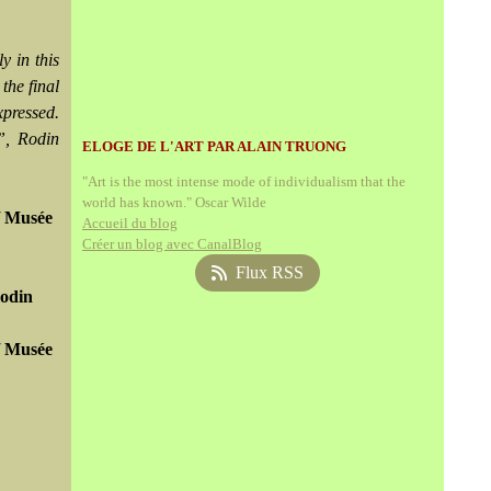
y in this
the final
xpressed.
”, Rodin
ELOGE DE L'ART PAR ALAIN TRUONG
"Art is the most intense mode of individualism that the
world has known." Oscar Wilde
/ Musée
Accueil du blog
Créer un blog avec CanalBlog
Flux RSS
Rodin
/ Musée