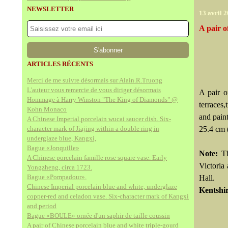
NEWSLETTER
13 avril 
A pair o
ARTICLES RÉCENTS
Merci de me suivre désormais sur Alain.R.Truong
L'auteur vous remercie de vous diriger désormais
A pair o
Hommage à Harry Winston "The King of Diamonds" @
terraces
Kohn Monaco
and paint
A Chinese Imperial porcelain wucai saucer dish. Six-
character mark of Jiajing within a double ring in
25.4 cm 
underglaze blue, Kangxi,
Bague «Jonquille»
Note:
T
A Chinese porcelain famille rose square vase. Early
Victoria
Yongzheng, circa 1723.
Bague «Pompadour».
Hall.
Chinese Imperial porcelain blue and white, underglaze
Kentshir
copper-red and celadon vase. Six-character mark of Kangxi
and period
Bague «BOULE» ornée d'un saphir de taille coussin
A pair of Chinese porcelain blue and white triple-gourd