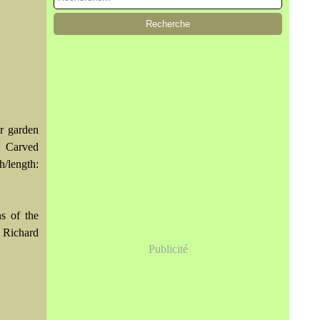
r garden
s. Carved
h/length:
ns of the
 Richard
Publicité