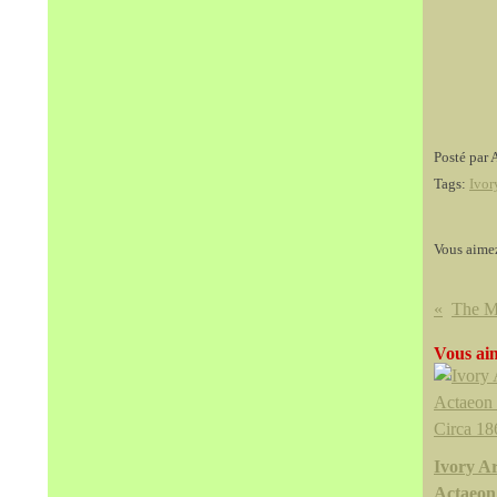
Posté par 
Tags:
Ivor
Vous aime
Vous aim
Ivory A
Actaeon