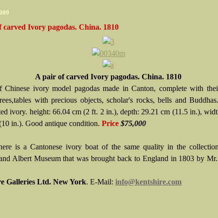
2009
f carved Ivory pagodas. China. 1810
A pair of carved Ivory pagodas. China. 1810
f Chinese ivory model pagodas made in Canton, complete with thei
,trees,tables with precious objects, scholar's rocks, bells and Buddha
ed ivory. height: 66.04 cm (2 ft. 2 in.), depth: 29.21 cm (11.5 in.), widt
(10 in.). Good antique condition.
Price
$75,000
here is a Cantonese ivory boat of the same quality in the collectio
 and Albert Museum that was brought back to England in 1803 by Mr.
e Galleries Ltd. New York
. E-Mail:
info@kentshire.com