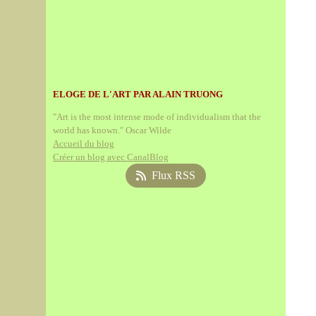
ELOGE DE L'ART PAR ALAIN TRUONG
"Art is the most intense mode of individualism that the
world has known." Oscar Wilde
Accueil du blog
Créer un blog avec CanalBlog
Flux RSS