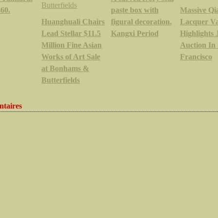
60.
paste box with
Massive Qi
Huanghuali Chairs
figural decoration.
Lacquer V
Lead Stellar $11.5
Kangxi Period
Highlights 
Million Fine Asian
Auction In
Works of Art Sale
Francisco
at Bonhams &
Butterfields
taires