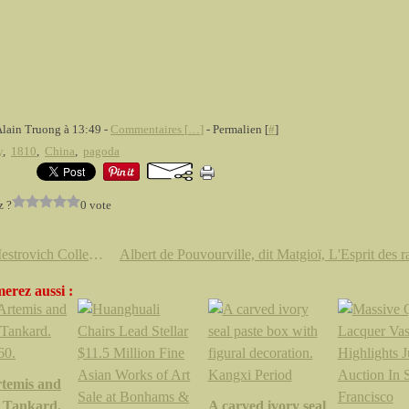
Alain Truong à 13:49 -
Commentaires [
…
]
- Permalien [
#
]
y
,
1810
,
China
,
pagoda
z ?
0 vote
The Mestrovich Collection in Ca' Rezzonico, Venezia
erez aussi :
rtemis and
 Tankard.
A carved ivory seal