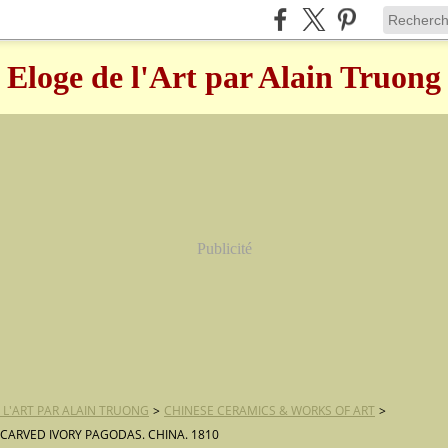
Eloge de l'Art par Alain Truong
Publicité
 L'ART PAR ALAIN TRUONG
>
CHINESE CERAMICS & WORKS OF ART
>
F CARVED IVORY PAGODAS. CHINA. 1810