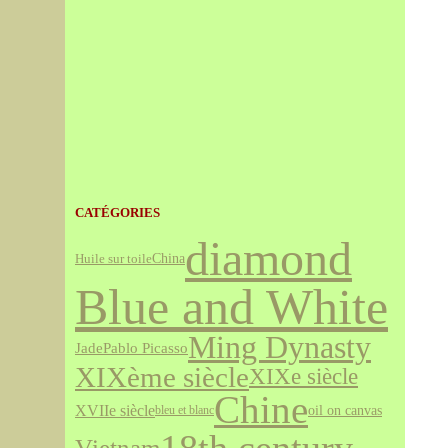
CATÉGORIES
diamond
China
Huile sur toile
Blue and White
Ming Dynasty
Jade
Pablo Picasso
XIXème siècle
XIXe siècle
Chine
XVIIe siècle
oil on canvas
bleu et blanc
Vietnam