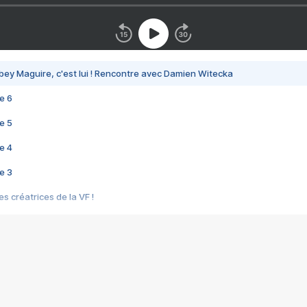
bey Maguire, c'est lui ! Rencontre avec Damien Witecka
e 6
e 5
e 4
e 3
s créatrices de la VF !
e 2
e 1
e Mektoub My Love arrive enfin ! Rencontre avec Shaïn Boumedine et Sal
i : après Toni en famille