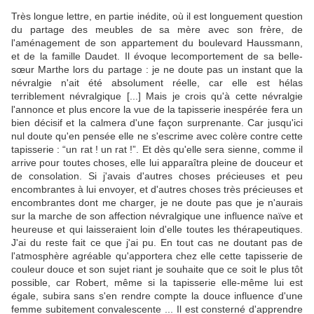
Très longue lettre, en partie inédite, où il est longuement question
du partage des meubles de sa mère avec son frère, de
l'aménagement de son appartement du boulevard Haussmann,
et de la famille Daudet. Il évoque lecomportement de sa belle-
sœur Marthe lors du partage : je ne doute pas un instant que la
névralgie n'ait été absolument réelle, car elle est hélas
terriblement névralgique [...] Mais je crois qu'à cette névralgie
l'annonce et plus encore la vue de la tapisserie inespérée fera un
bien décisif et la calmera d'une façon surprenante. Car jusqu'ici
nul doute qu'en pensée elle ne s'escrime avec colère contre cette
tapisserie : “un rat ! un rat !”. Et dès qu'elle sera sienne, comme il
arrive pour toutes choses, elle lui apparaîtra pleine de douceur et
de consolation. Si j'avais d'autres choses précieuses et peu
encombrantes à lui envoyer, et d'autres choses très précieuses et
encombrantes dont me charger, je ne doute pas que je n'aurais
sur la marche de son affection névralgique une influence naïve et
heureuse et qui laisseraient loin d'elle toutes les thérapeutiques.
J'ai du reste fait ce que j'ai pu. En tout cas ne doutant pas de
l'atmosphère agréable qu'apportera chez elle cette tapisserie de
couleur douce et son sujet riant je souhaite que ce soit le plus tôt
possible, car Robert, même si la tapisserie elle-même lui est
égale, subira sans s'en rendre compte la douce influence d'une
femme subitement convalescente ... Il est consterné d'apprendre