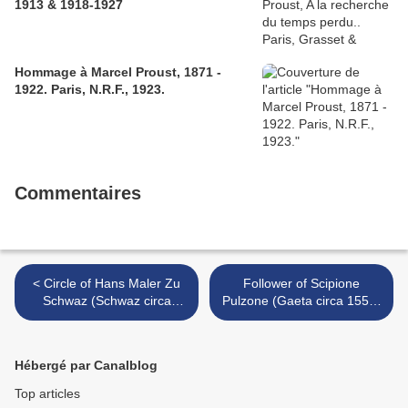
1913 & 1918-1927
Hommage à Marcel Proust, 1871 -
1922. Paris, N.R.F., 1923.
Commentaires
< Circle of Hans Maler Zu
Follower of Scipione
Schwaz (Schwaz circa
Pulzone (Gaeta circa 1550-
1485-circa 1529) Portrait of
1598 Rome). Portrait of a
a gentleman
noblewoman >
Hébergé par Canalblog
Top articles