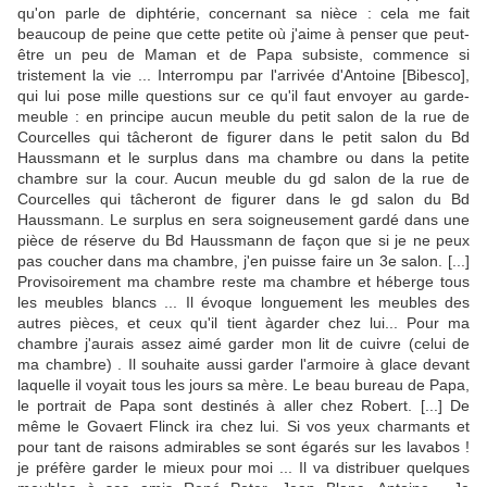
qu'on parle de diphtérie, concernant sa nièce : cela me fait
beaucoup de peine que cette petite où j'aime à penser que peut-
être un peu de Maman et de Papa subsiste, commence si
tristement la vie ... Interrompu par l'arrivée d'Antoine [Bibesco],
qui lui pose mille questions sur ce qu'il faut envoyer au garde-
meuble : en principe aucun meuble du petit salon de la rue de
Courcelles qui tâcheront de figurer dans le petit salon du Bd
Haussmann et le surplus dans ma chambre ou dans la petite
chambre sur la cour. Aucun meuble du gd salon de la rue de
Courcelles qui tâcheront de figurer dans le gd salon du Bd
Haussmann. Le surplus en sera soigneusement gardé dans une
pièce de réserve du Bd Haussmann de façon que si je ne peux
pas coucher dans ma chambre, j'en puisse faire un 3e salon. [...]
Provisoirement ma chambre reste ma chambre et héberge tous
les meubles blancs ... Il évoque longuement les meubles des
autres pièces, et ceux qu'il tient àgarder chez lui... Pour ma
chambre j'aurais assez aimé garder mon lit de cuivre (celui de
ma chambre) . Il souhaite aussi garder l'armoire à glace devant
laquelle il voyait tous les jours sa mère. Le beau bureau de Papa,
le portrait de Papa sont destinés à aller chez Robert. [...] De
même le Govaert Flinck ira chez lui. Si vos yeux charmants et
pour tant de raisons admirables se sont égarés sur les lavabos !
je préfère garder le mieux pour moi ... Il va distribuer quelques