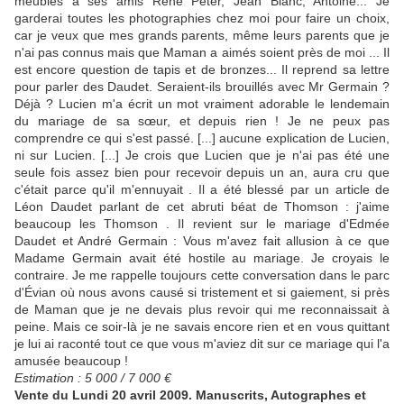
meubles à ses amis René Peter, Jean Blanc, Antoine... Je
garderai toutes les photographies chez moi pour faire un choix,
car je veux que mes grands parents, même leurs parents que je
n'ai pas connus mais que Maman a aimés soient près de moi ... Il
est encore question de tapis et de bronzes... Il reprend sa lettre
pour parler des Daudet. Seraient-ils brouillés avec Mr Germain ?
Déjà ? Lucien m'a écrit un mot vraiment adorable le lendemain
du mariage de sa sœur, et depuis rien ! Je ne peux pas
comprendre ce qui s'est passé. [...] aucune explication de Lucien,
ni sur Lucien. [...] Je crois que Lucien que je n'ai pas été une
seule fois assez bien pour recevoir depuis un an, aura cru que
c'était parce qu'il m'ennuyait . Il a été blessé par un article de
Léon Daudet parlant de cet abruti béat de Thomson : j'aime
beaucoup les Thomson . Il revient sur le mariage d'Edmée
Daudet et André Germain : Vous m'avez fait allusion à ce que
Madame Germain avait été hostile au mariage. Je croyais le
contraire. Je me rappelle toujours cette conversation dans le parc
d'Évian où nous avons causé si tristement et si gaiement, si près
de Maman que je ne devais plus revoir qui me reconnaissait à
peine. Mais ce soir-là je ne savais encore rien et en vous quittant
je lui ai raconté tout ce que vous m'aviez dit sur ce mariage qui l'a
amusée beaucoup !
Estimation : 5 000 / 7 000 €
Vente du Lundi 20 avril 2009. Manuscrits, Autographes et