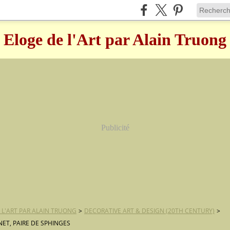
Eloge de l'Art par Alain Truong
Publicité
 L'ART PAR ALAIN TRUONG
>
DECORATIVE ART & DESIGN (20TH CENTURY)
>
NET, PAIRE DE SPHINGES