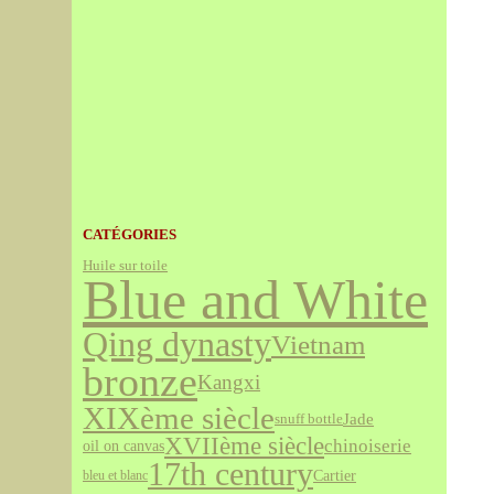
CATÉGORIES
Huile sur toile
Blue and White
Qing dynasty
Vietnam
bronze
Kangxi
XIXème siècle
Jade
snuff bottle
XVIIème siècle
chinoiserie
oil on canvas
17th century
Cartier
bleu et blanc