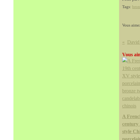
Tags:
bron
Vous aime
Vous aim
A Frenc
century
style Ch
porcelai