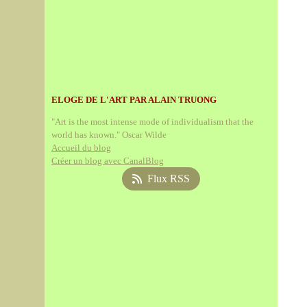
ELOGE DE L'ART PAR ALAIN TRUONG
"Art is the most intense mode of individualism that the
world has known." Oscar Wilde
Accueil du blog
Créer un blog avec CanalBlog
Flux RSS