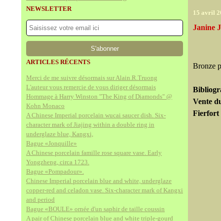
NEWSLETTER
15 avril 
Janine J
ARTICLES RÉCENTS
Bronze p
Merci de me suivre désormais sur Alain.R.Truong
L'auteur vous remercie de vous diriger désormais
Bibliogr
Hommage à Harry Winston "The King of Diamonds" @
Vente du
Kohn Monaco
Fierfort
A Chinese Imperial porcelain wucai saucer dish. Six-
character mark of Jiajing within a double ring in
underglaze blue, Kangxi,
Bague «Jonquille»
A Chinese porcelain famille rose square vase. Early
Yongzheng, circa 1723.
Bague «Pompadour».
Chinese Imperial porcelain blue and white, underglaze
copper-red and celadon vase. Six-character mark of Kangxi
and period
Bague «BOULE» ornée d'un saphir de taille coussin
A pair of Chinese porcelain blue and white triple-gourd