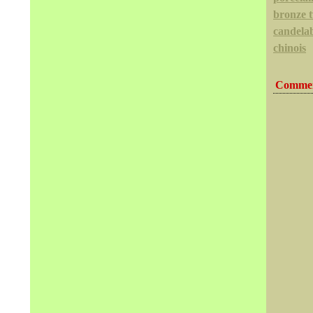
bronze t
candela
chinois
Commen