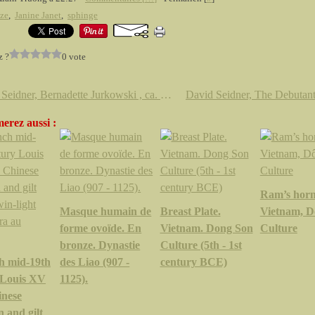
ze
,
Janine Janet
,
sphinge
z ?
0 vote
David Seidner, Bernadette Jurkowski , ca. 1995
erez aussi :
Ram’s horns
Masque humain de
Breast Plate.
Vietnam, D
forme ovoïde. En
Vietnam. Dong Son
Culture
bronze. Dynastie
Culture (5th - 1st
h mid-19th
des Liao (907 -
century BCE)
 Louis XV
1125).
inese
n and gilt