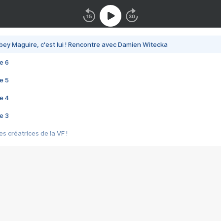
bey Maguire, c'est lui ! Rencontre avec Damien Witecka
e 6
e 5
e 4
e 3
s créatrices de la VF !
e 2
e 1
e Mektoub My Love arrive enfin ! Rencontre avec Shaïn Boumedine et Sal
i : après Toni en famille