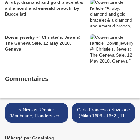
A ruby, diamond and gold bracelet &
a diamond and emerald brooch, by
Buccellati
Boivin jewelry @ Christie's. Jewels:
The Geneva Sale. 12 May 2010.
Geneva
Commentaires
< Nicolas Régnier
Carlo Francesco Nuvolone
(Maubeuge, Flanders xcrca
(Milan 1609 - 1662), The
1590 - 1667 Venice), Saint
Lamentation >
Christina
Hébergé par Canalblog