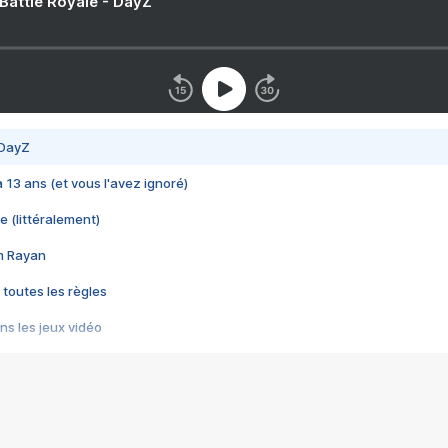
 Battle Royale - DayZ
 DayZ
 a 13 ans (et vous l'avez ignoré)
e (littéralement)
im Rayan
 toutes les règles
s les jeux vidéo
us choquant de Rockstar ? - Le scandale BULLY
e plus moche de Steam
du RÊVE tourne au CAUCHEMAR