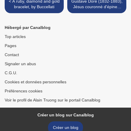
< A ruby, diamond and gold
Gustave Doré (1832-1883),
bracelet, by Buccellati
Jésus couronné d'épines,
dessin original à la pierre
noire >
Hébergé par Canalblog
Top articles
Pages
Contact
Signaler un abus
C.G.U.
Cookies et données personnelles
Préférences cookies
Voir le profil de Alain Truong sur le portail Canalblog
Créer un blog sur Canalblog
Créer un blog